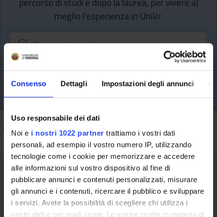
percorso di studi e dopo la laurea, per vivere al
meglio l’esperienza in UniVr.
Consenso
Dettagli
Impostazioni degli annunci
In
Uso responsabile dei dati
Come fare per
/ ESU Informa
Noi e
i nostri 1022 partner
trattiamo i vostri dati
personali, ad esempio il vostro numero IP, utilizzando
tecnologie come i cookie per memorizzare e accedere
alle informazioni sul vostro dispositivo al fine di
pubblicare annunci e contenuti personalizzati, misurare
gli annunci e i contenuti, ricercare il pubblico e sviluppare
I servizi dell'ESU - Azienda Regionale
i servizi. Avete la possibilità di scegliere chi utilizza i
per il Diritto allo Studio Universitario
vostri dati e per quali scopi. Le vostre scelte in materia di