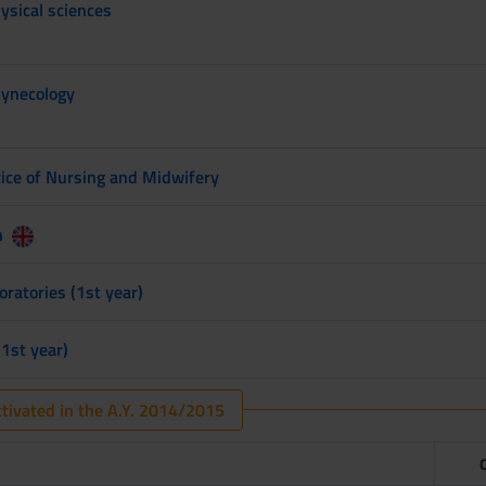
ysical sciences
Gynecology
ice of Nursing and Midwifery
h
oratories (1st year)
(1st year)
tivated in the A.Y. 2014/2015