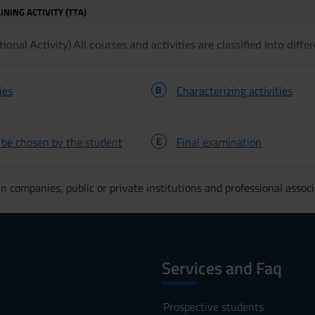
INING ACTIVITY (TTA)
onal Activity) All courses and activities are classified into differ
ies
B
Characterizing activities
o be chosen by the student
E
Final examination
n companies, public or private institutions and professional associ
Services and Faq
Prospective students