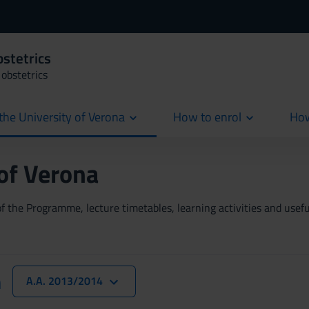
bstetrics
obstetrics
the University of Verona
How to enrol
How
cur
 of Verona
 the Programme, lecture timetables, learning activities and useful
n
A.A. 2013/2014