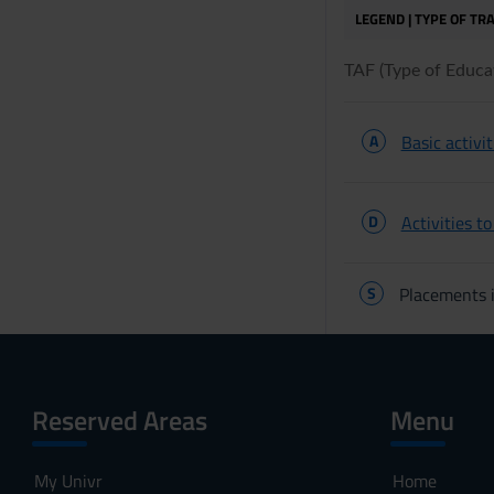
LEGEND | TYPE OF TRA
TAF (Type of Educati
A
Basic activit
D
Activities t
S
Placements i
Reserved Areas
Menu
My Univr
Home