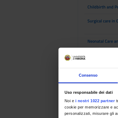
Childbirth and 
Surgical care in
Neonatal Care a
Reproductive pa
General pathoph
Consenso
Uso responsabile dei dati
Noi e
i nostri 1022 partner
t
Medical and Surg
cookie per memorizzare e acce
personalizzati, misurare gli an