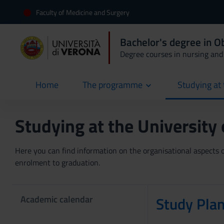
Faculty of Medicine and Surgery
Bachelor's degree in O
Degree courses in nursing and 
Home
The programme
Studying at 
current
Studying at the University
Here you can find information on the organisational aspects of
enrolment to graduation.
Academic calendar
Study Pla