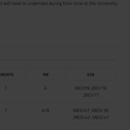
t will need to undertake during their time at the University.
CREDITS
TAF
SSD
7
A
BIO/09 ,BIO/16
,BIO/17
7
A/B
MED/07 ,MED/36
,MED/42 ,MED/47