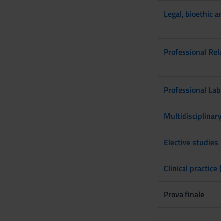
s
Legal, bioethic a
e
n
s
Professional Rel
o
Professional Lab
Multidisciplinar
Elective studies
Clinical practice 
Prova finale