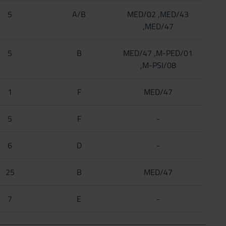
5
A/B
MED/02 ,MED/43
,MED/47
5
B
MED/47 ,M-PED/01
,M-PSI/08
1
F
MED/47
5
F
-
6
D
-
25
B
MED/47
7
E
-