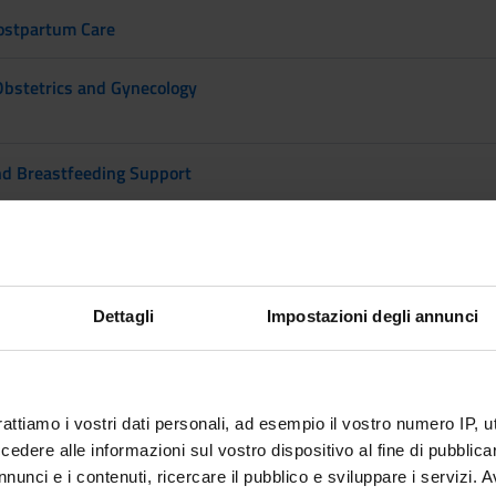
Postpartum Care
 Obstetrics and Gynecology
nd Breastfeeding Support
thophysiology
ysiology and therapeutic treatments
Dettagli
Impostazioni degli annunci
rattiamo i vostri dati personali, ad esempio il vostro numero IP, 
ical Sciences
dere alle informazioni sul vostro dispositivo al fine di pubblica
nunci e i contenuti, ricercare il pubblico e sviluppare i servizi. A