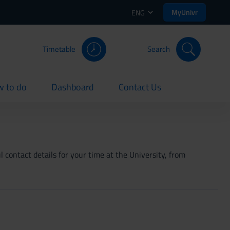
MyUnivr
ENG
Timetable
Search
 to do
Dashboard
Contact Us
rent
current
current
 contact details for your time at the University, from