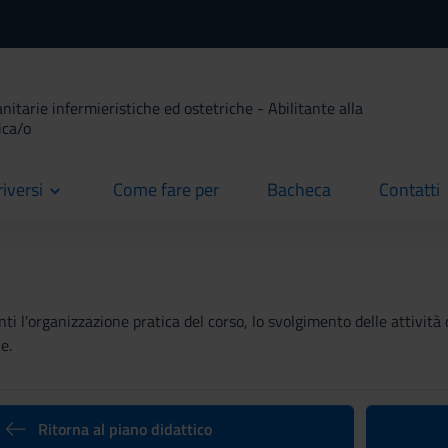
anitarie infermieristiche ed ostetriche - Abilitante alla
ica/o
riversi
Come fare per
Bacheca
Contatti
current
current
current
ti l'organizzazione pratica del corso, lo svolgimento delle attività 
e.
Ritorna al piano didattico