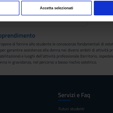
consenso in qualsiasi momento dalla Dichiarazione sui cookie.
segnato
Orari
Accetta selezionati
nalizzare contenuti ed annunci, per fornire funzionalità dei socia
ni
inoltre informazioni sul modo in cui utilizzi il nostro sito con i n
icità e social media, i quali potrebbero combinarle con altre inform
lizzo dei loro servizi.
 apprendimento
opone di fornire allo studente le conoscenze fondamentali di ostetri
 per garantire assistenza alla donna nei diversi ambiti di attività p
abilitazione) e luoghi dell’attività professionale (territorio, ospeda
donna in gravidanza, nel percorso a basso rischio ostetrico.
Servizi e Faq
Futuri studenti