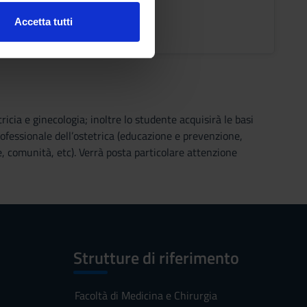
o Lezioni
Accetta tutti
l media e per analizzare il
ostri partner che si occupano
azioni che hai fornito loro o
cia e ginecologia; inoltre lo studente acquisirà le basi
rofessionale dell’ostetrica (educazione e prevenzione,
le, comunità, etc). Verrà posta particolare attenzione
Strutture di riferimento
Facoltà di Medicina e Chirurgia