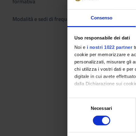
formativa
2 SEMESTRE P
Docenti
Modalità e sedi di frequenza
Consenso
Simone Garzo
Orario Lezio
Uso responsabile dei dati
Noi e
i nostri 1022 partner
t
cookie per memorizzare e acce
personalizzati, misurare gli an
chi utilizza i vostri dati e pe
OSTETRIC
digitale in cui avete effettua
COMUNIT
dalla Dichiarazione sui cookie
Crediti
Con il tuo consenso, vorrem
2
S
raccogliere informazi
Necessari
e
Periodo
Identificare il tuo di
l
2 SEMESTRE P
digitali).
e
Approfondisci come vengono el
z
Docenti