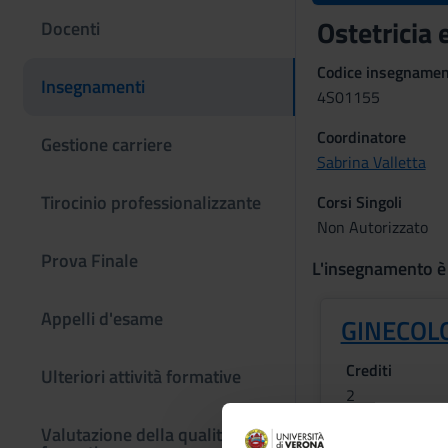
Ostetricia
Docenti
Codice insegname
Insegnamenti
4S01155
Coordinatore
Gestione carriere
Sabrina Valletta
Tirocinio professionalizzante
Corsi Singoli
Non Autorizzato
Prova Finale
L'insegnamento è
Appelli d'esame
GINECOL
Crediti
Ulteriori attività formative
2
Valutazione della qualità
Periodo