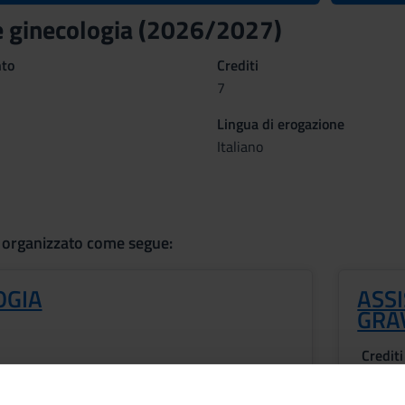
 e ginecologia (2026/2027)
nto
Crediti
7
Lingua di erogazione
Italiano
 organizzato come segue:
OGIA
ASS
GRA
Crediti
2