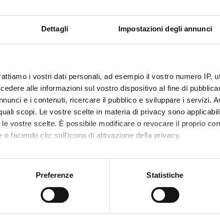
Period
ROFESSIONI SANITARIE
2 SEM
Dettagli
Impostazioni degli annunci
Docent
n
Non an
ni
Orari
rattiamo i vostri dati personali, ad esempio il vostro numero IP, 
dere alle informazioni sul vostro dispositivo al fine di pubblica
nunci e i contenuti, ricercare il pubblico e sviluppare i servizi. A
r quali scopi. Le vostre scelte in materia di privacy sono applicabi
IA DEL TERRITORIO E DI
FON
to le vostre scelte. È possibile modificare o revocare il proprio 
A'
 o facendo clic sull'icona di attivazione della privacy.
Crediti
1
mo anche:
Period
oni sulla tua posizione geografica, con un'approssimazione di qu
Preferenze
Statistiche
2 SEM
spositivo, scansionandolo attivamente alla ricerca di caratteristich
ROFESSIONI SANITARIE
Docent
aborati i tuoi dati personali e imposta le tue preferenze nella
s
Ricciar