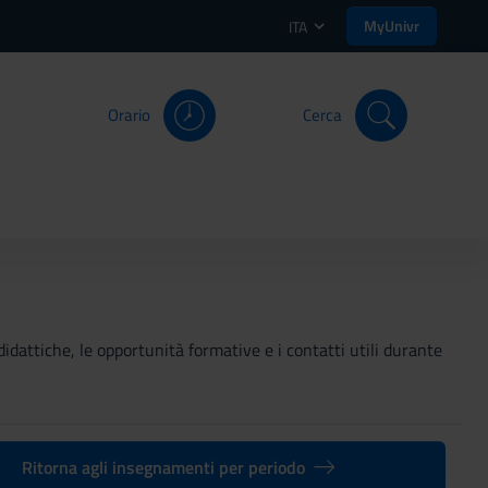
MyUnivr
ITA
Orario
Cerca
didattiche, le opportunità formative e i contatti utili durante
Ritorna agli insegnamenti per periodo