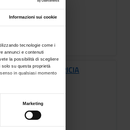
o
ESTRE PROFESSIONI SANITARIE
Informazioni sui cookie
i
cora assegnato
o Lezioni
utilizzando tecnologie come i
re annunci e contenuti
vete la possibilità di scegliere
li solo su questa proprietà
DAMENTI DI OSTETRICIA
consenso in qualsiasi momento
o
alche metro,
Marketing
ESTRE PROFESSIONI SANITARIE
e specifiche (impronte
i
ezione dettagli
. Puoi
da Raffaelli