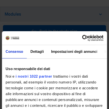
Modules
Back to the study plan
Back to the modules per semester
Consenso
Dettagli
Impostazioni degli annunci
In
Professional Laboratories (2nd
year) (2016/2017)
Uso responsabile dei dati
Teaching code
Teacher
Noi e
i nostri 1022 partner
trattiamo i vostri dati
4S000105
Sabrina Valletta
personali, ad esempio il vostro numero IP, utilizzando
tecnologie come i cookie per memorizzare e accedere
Coordinator
Credits
alle informazioni sul vostro dispositivo al fine di
Sabrina Valletta
1
pubblicare annunci e contenuti personalizzati, misurare
Language
gli annunci e i contenuti, ricercare il pubblico e sviluppare