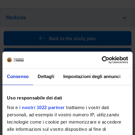
Modules
Back to the study plan
Back to the modules per semester
Professional Laboratories (2nd
year) [
Gruppo 2
] (2026/2027)
Consenso
Dettagli
Impostazioni degli annunci
In
Teaching code
Teacher
4S000105
Not yet assigned
Uso responsabile dei dati
Noi e
i nostri 1022 partner
trattiamo i vostri dati
Credits
Language
personali, ad esempio il vostro numero IP, utilizzando
1
Italian
tecnologie come i cookie per memorizzare e accedere
Scientific Disciplinary Sector (SSD)
alle informazioni sul vostro dispositivo al fine di