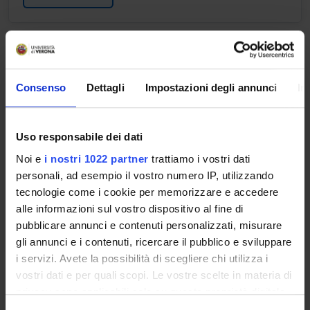
IGIENE ED EPIDEMIOLOGIA
Crediti
Consenso
Dettagli
Impostazioni degli annunci
In
2
Periodo
Uso responsabile dei dati
2 SEMESTRE PROFESSIONI SANITARIE
Noi e
i nostri 1022 partner
trattiamo i vostri dati
Docenti
personali, ad esempio il vostro numero IP, utilizzando
Non ancora assegnato
tecnologie come i cookie per memorizzare e accedere
alle informazioni sul vostro dispositivo al fine di
Orario Lezioni
pubblicare annunci e contenuti personalizzati, misurare
gli annunci e i contenuti, ricercare il pubblico e sviluppare
i servizi. Avete la possibilità di scegliere chi utilizza i
vostri dati e per quali scopi. Le vostre scelte in materia di
PREVENZIONE SERVIZI SANITARI
privacy sono applicabili solo su questa proprietà digitale
E RADIOPROTEZIONE
in cui avete effettuato le vostre scelte. È possibile