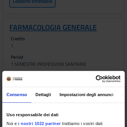
Lessons timetable
FARMACOLOGIA GENERALE
Credits
1
Period
1 SEMESTRE PROFESSIONI SANITARIE
Location
Academic staff
VERONA
Ylenia Ingrasciotta
Consenso
Dettagli
Impostazioni degli annunci
In
Lessons timetable
Uso responsabile dei dati
APPLIED MIDWIFERY CARE
Noi e
i nostri 1022 partner
trattiamo i vostri dati