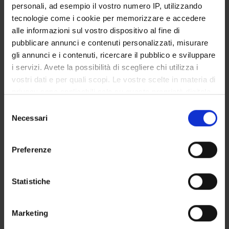
personali, ad esempio il vostro numero IP, utilizzando
Credits
tecnologie come i cookie per memorizzare e accedere
1
alle informazioni sul vostro dispositivo al fine di
pubblicare annunci e contenuti personalizzati, misurare
Period
gli annunci e i contenuti, ricercare il pubblico e sviluppare
1 SEMESTRE PROFESSIONI SANITARIE
i servizi. Avete la possibilità di scegliere chi utilizza i
vostri dati e per quali scopi. Le vostre scelte in materia di
Location
Academic staff
privacy sono applicabili solo su questa proprietà digitale
VERONA
Filippo Marani
in cui avete effettuato le vostre scelte. È possibile
S
modificare o revocare il proprio consenso in qualsiasi
Necessari
e
Lessons timetable
momento dalla Dichiarazione sui cookie o facendo clic
l
sull'icona di attivazione della privacy.
e
Preferenze
z
Con il tuo consenso, vorremmo anche:
i
PRINCIPLES OF CLINICAL
raccogliere informazioni sulla tua posizione
o
Statistiche
NUTRITION
geografica, con un'approssimazione di qualche
n
metro,
Credits
e
Marketing
Identificare il tuo dispositivo, scansionandolo
d
1
attivamente alla ricerca di caratteristiche specifiche