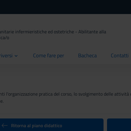
anitarie infermieristiche ed ostetriche - Abilitante alla
ica/o
riversi
Come fare per
Bacheca
Contatti
current
current
current
ti l'organizzazione pratica del corso, lo svolgimento delle attività 
e.
Ritorna al piano didattico