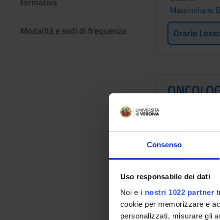
formativa
Massimiliano B
Modalità e sedi di frequenza
Orario Lezio
ONCOLOG
GINECOL
Crediti
1
Consenso
Periodo
1 SEMESTRE P
Uso responsabile dei dati
Docenti
Noi e
i nostri 1022 partner
t
Stefano Uccell
cookie per memorizzare e acce
personalizzati, misurare gli an