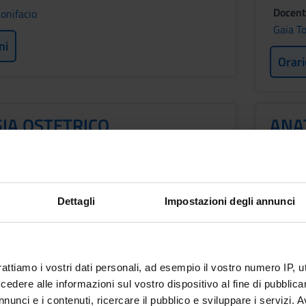
Docent
onifacio
Gaia T
ni
Orari
IA OSTETRICO
ANA
OGICA
Crediti
1
Period
Dettagli
Impostazioni degli annunci
1 SEM
ROFESSIONI SANITARIE
Docent
Valeria
rattiamo i vostri dati personali, ad esempio il vostro numero IP, 
a
dere alle informazioni sul vostro dispositivo al fine di pubblica
Orari
nunci e i contenuti, ricercare il pubblico e sviluppare i servizi. A