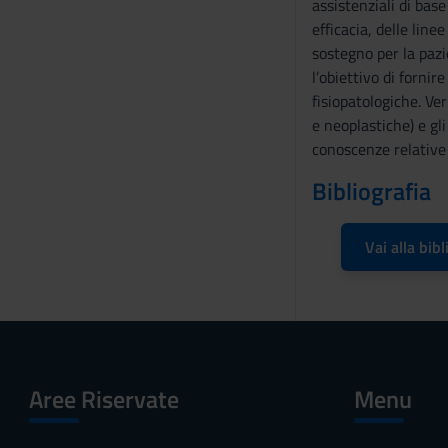
assistenziali di bas
n
efficacia, delle line
s
sostegno per la paz
e
l’obiettivo di forni
n
fisiopatologiche. Ve
s
e neoplastiche) e gl
o
conoscenze relative
Bibliografia
Vai alla bibl
Aree Riservate
Menu