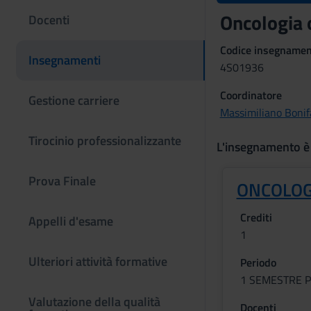
Oncologia 
Docenti
Codice insegname
Insegnamenti
4S01936
Coordinatore
Gestione carriere
Massimiliano Bonif
Tirocinio professionalizzante
L'insegnamento è
Prova Finale
ONCOLOG
Crediti
Appelli d'esame
1
Ulteriori attività formative
Periodo
1 SEMESTRE P
Valutazione della qualità
Docenti