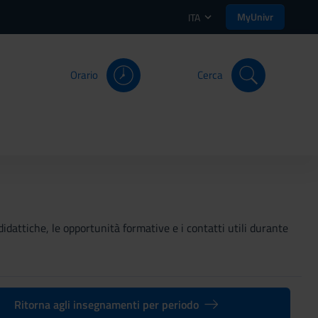
MyUnivr
ITA
Orario
Cerca
didattiche, le opportunità formative e i contatti utili durante
Ritorna agli insegnamenti per periodo