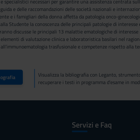
e e specialistici necessari per garantire una assistenza centrata sul
e guida e delle raccomandazioni delle società nazionali e internazion
iente e i famigliari della donna affetta da patologia onco-gine
re alla Studente la conoscenza delle principali patologie di interess
rranno discusse le principali 13 malattie ematologiche di interesse
i elementi di valutazione clinica e laboratoristica basilari nel rag
 all’immunoematologia trasfusionale e competenze rispetto alla ter
Visualizza la bibliografia con Leganto, strument
iografia
recuperare i testi in programma d'esame in mod
Servizi e Faq