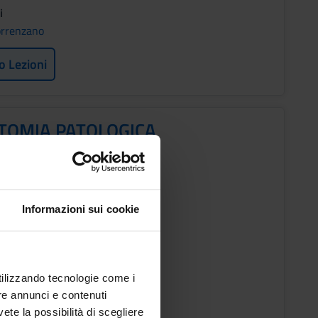
i
orrenzano
o Lezioni
TOMIA PATOLOGICA
o
Informazioni sui cookie
ESTRE PROFESSIONI SANITARIE
i
 Barresi
utilizzando tecnologie come i
re annunci e contenuti
o Lezioni
vete la possibilità di scegliere