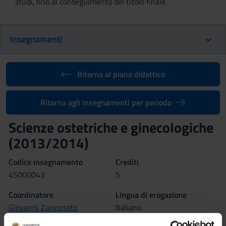
studi, fino al conseguimento del titolo finale.
Insegnamenti
Ritorna al piano didattico
Ritorna agli insegnamenti per periodo
Scienze ostetriche e ginecologiche
(2013/2014)
Codice insegnamento
Crediti
4S000043
5
Coordinatore
Lingua di erogazione
Giovanni Zanconato
Italiano