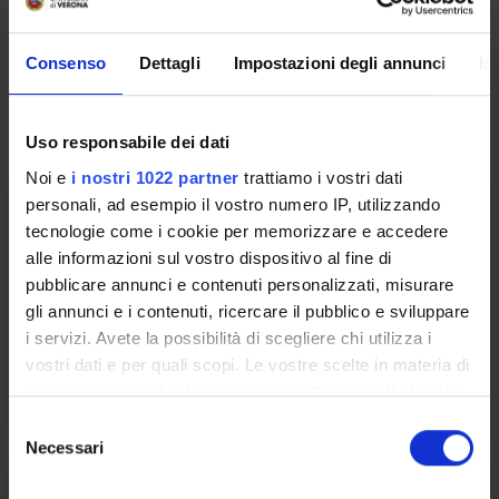
Sede
VERONA
Consenso
Dettagli
Impostazioni degli annunci
In
Seminari
0
Uso responsabile dei dati
L'insegnamento è organizzato come segue:
Noi e
i nostri 1022 partner
trattiamo i vostri dati
personali, ad esempio il vostro numero IP, utilizzando
ASSISTENZA OSTETRICA
GENERALE
tecnologie come i cookie per memorizzare e accedere
alle informazioni sul vostro dispositivo al fine di
Crediti
Periodo
pubblicare annunci e contenuti personalizzati, misurare
2
1°anno 2°semestre
gli annunci e i contenuti, ricercare il pubblico e sviluppare
i servizi. Avete la possibilità di scegliere chi utilizza i
Sede
Docenti
vostri dati e per quali scopi. Le vostre scelte in materia di
VERONA
Emanuela Cassin
privacy sono applicabili solo su questa proprietà digitale
in cui avete effettuato le vostre scelte. È possibile
S
modificare o revocare il proprio consenso in qualsiasi
Necessari
e
momento dalla Dichiarazione sui cookie o facendo clic
l
GINECOLOGIA E OSTETRICIA
sull'icona di attivazione della privacy.