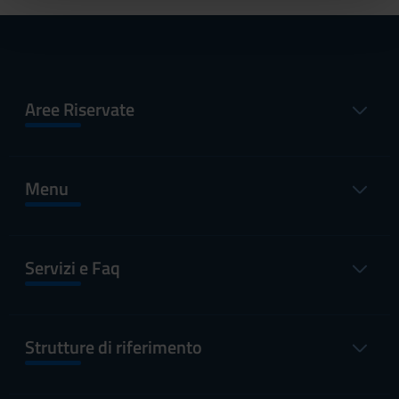
pubblicità e social media, i quali potrebbero combinarle
con altre informazioni che hai fornito loro o che hanno
raccolto dal tuo utilizzo dei loro servizi.
Aree Riservate
Menu
Servizi e Faq
Strutture di riferimento