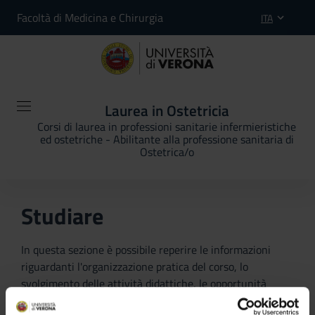
Facoltà di Medicina e Chirurgia
ITA
Laurea in Ostetricia
Corsi di laurea in professioni sanitarie infermieristiche
ed ostetriche - Abilitante alla professione sanitaria di
Ostetrica/o
Studiare
In questa sezione è possibile reperire le informazioni
riguardanti l'organizzazione pratica del corso, lo
svolgimento delle attività didattiche, le opportunità
formative e i contatti utili durante tutto il percorso di