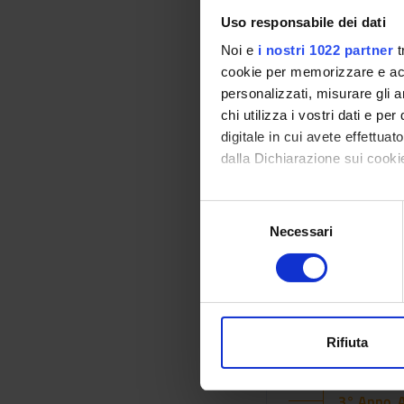
Uso responsabile dei dati
Patologia
Noi e
i nostri 1022 partner
t
cookie per memorizzare e acce
Riabilitazione co
personalizzati, misurare gli an
chi utilizza i vostri dati e pe
digitale in cui avete effettua
dalla Dichiarazione sui cookie
Riabilitazione de
Con il tuo consenso, vorrem
S
raccogliere informazi
Riabilitazione in
Necessari
e
Identificare il tuo di
l
digitali).
e
Approfondisci come vengono el
z
Riabilitazione ne
modificare o ritirare il tuo 
i
o
Rifiuta
Tirocinio profes
Utilizziamo i cookie per perso
n
nostro traffico. Condividiamo 
e
3° Anno A
di analisi dei dati web, pubbl