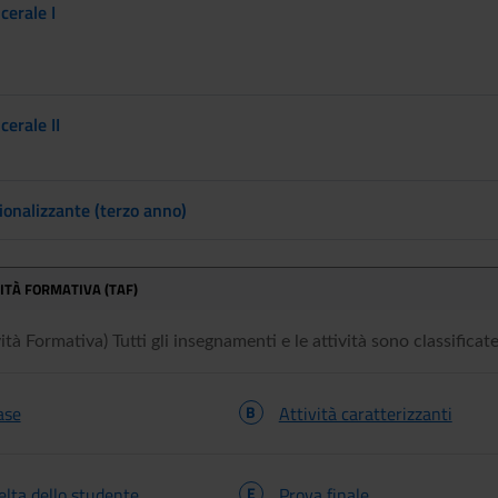
cerale I
cerale II
ionalizzante (terzo anno)
VITÀ FORMATIVA (TAF)
tà Formativa) Tutti gli insegnamenti e le attività sono classificate 
ase
B
Attività caratterizzanti
celta dello studente
E
Prova finale