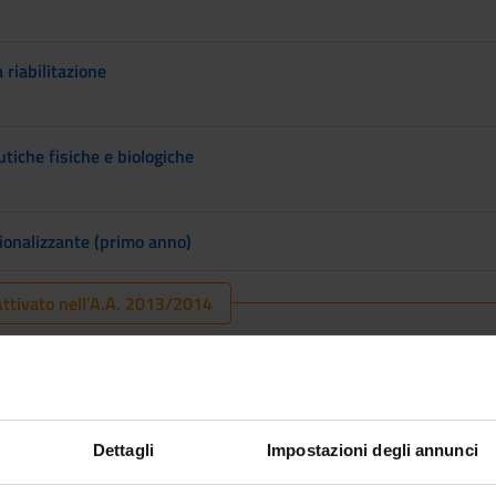
 riabilitazione
tiche fisiche e biologiche
sionalizzante (primo anno)
ttivato nell'A.A. 2013/2014
ssionali (secondo anno)
Dettagli
Impostazioni degli annunci