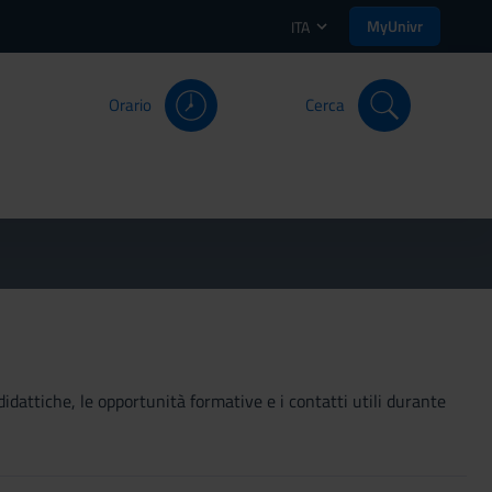
MyUnivr
ITA
Orario
Cerca
didattiche, le opportunità formative e i contatti utili durante