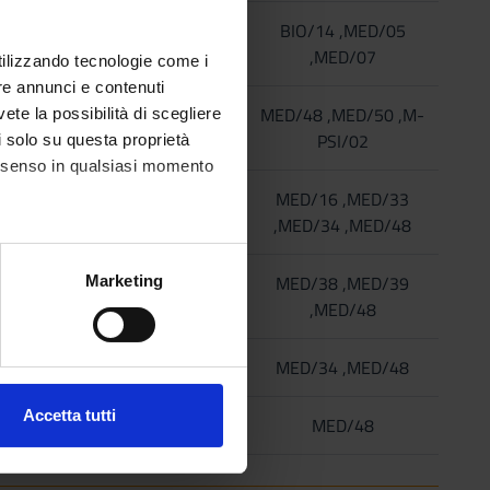
4
A/B
BIO/14 ,MED/05
,MED/07
utilizzando tecnologie come i
re annunci e contenuti
4
B
MED/48 ,MED/50 ,M-
vete la possibilità di scegliere
PSI/02
li solo su questa proprietà
consenso in qualsiasi momento
9
B
MED/16 ,MED/33
,MED/34 ,MED/48
alche metro,
5
B
MED/38 ,MED/39
Marketing
e specifiche (impronte
,MED/48
ezione dettagli
. Puoi
5
B
MED/34 ,MED/48
Accetta tutti
20
B
MED/48
l media e per analizzare il
ostri partner che si occupano
azioni che hai fornito loro o