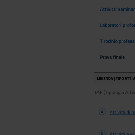
Attivita' seminar
Laboratori profes
Tirocinio profess
Prova finale
LEGENDA | TIPO ATTI
TAF (Tipologia Attivi
A
Attività di b
D
Attività a s