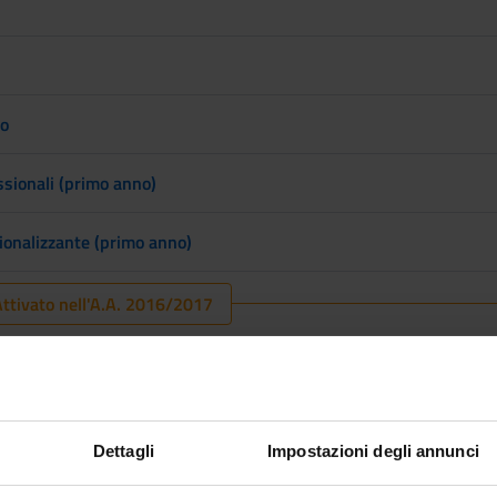
co
ssionali (primo anno)
sionalizzante (primo anno)
ttivato nell'A.A. 2016/2017
Dettagli
Impostazioni degli annunci