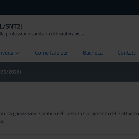
 [L/SNT2]
la professione sanitaria di Fisioterapista
riversi
Come fare per
Bacheca
Contatti
current
current
current
2025/2026)
ti l'organizzazione pratica del corso, lo svolgimento delle attività 
e.