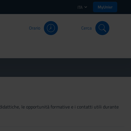
MyUnivr
ITA
Orario
Cerca
didattiche, le opportunità formative e i contatti utili durante