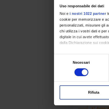
Uso responsabile dei dati
Riabilitazione co
Noi e
i nostri 1022 partner
t
cookie per memorizzare e acce
personalizzati, misurare gli an
Riabilitazione de
chi utilizza i vostri dati e pe
digitale in cui avete effettua
dalla Dichiarazione sui cookie
Riabilitazione in
Con il tuo consenso, vorrem
S
raccogliere informazi
Necessari
e
Identificare il tuo di
Riabilitazione ne
l
digitali).
e
Approfondisci come vengono el
z
Laboratori profe
modificare o ritirare il tuo 
i
o
Rifiuta
Tirocinio profes
Utilizziamo i cookie per perso
n
nostro traffico. Condividiamo 
e
3° Anno A
di analisi dei dati web, pubbl