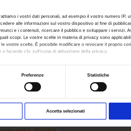
gnitiva
rattiamo i vostri dati personali, ad esempio il vostro numero IP, 
dere alle informazioni sul vostro dispositivo al fine di pubblica
nunci e i contenuti, ricercare il pubblico e sviluppare i servizi. A
lle malattie osteoarticolari
r quali scopi. Le vostre scelte in materia di privacy sono applicabi
to le vostre scelte. È possibile modificare o revocare il proprio 
 o facendo clic sull'icona di attivazione della privacy.
 eta' evolutiva
mo anche:
oni sulla tua posizione geografica, con un'approssimazione di qu
Preferenze
Statistiche
spositivo, scansionandolo attivamente alla ricerca di caratteristich
lle malattie neurologiche
aborati i tuoi dati personali e imposta le tue preferenze nella
s
ssionali (secondo anno)
consenso in qualsiasi momento dalla Dichiarazione sui cookie.
Accetta selezionati
sionalizzante (secondo anno)
nalizzare contenuti ed annunci, per fornire funzionalità dei socia
inoltre informazioni sul modo in cui utilizzi il nostro sito con i n
ttivato nell'A.A. 2017/2018
icità e social media, i quali potrebbero combinarle con altre inform