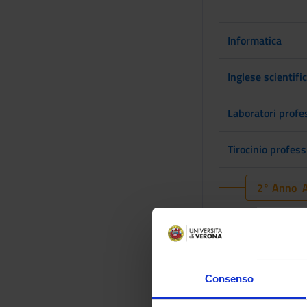
Informatica
Inglese scientifi
Laboratori profe
Tirocinio profes
2° Anno A
INSEGNAMENTI
Neurologia
Consenso
Patologia