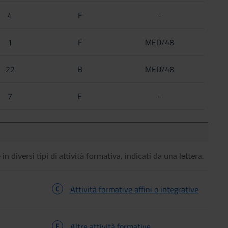
4
F
-
1
F
MED/48
22
B
MED/48
7
E
-
in diversi tipi di attività formativa, indicati da una lettera.
C
Attività formative affini o integrative
F
Altre attività formative