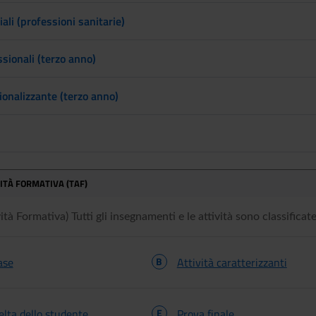
iali (professioni sanitarie)
sionali (terzo anno)
ionalizzante (terzo anno)
VITÀ FORMATIVA (TAF)
tà Formativa) Tutti gli insegnamenti e le attività sono classificate 
ase
B
Attività caratterizzanti
celta dello studente
E
Prova finale