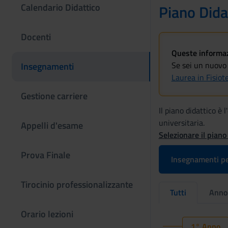
Calendario Didattico
Piano Dida
Docenti
Queste informazi
Se sei un nuovo 
Insegnamenti
Laurea in Fisio
Gestione carriere
Il piano didattico è
universitaria.
Appelli d'esame
Selezionare il piano
Prova Finale
Insegnamenti pe
Tirocinio professionalizzante
Tutti
Anno
Orario lezioni
1° Anno