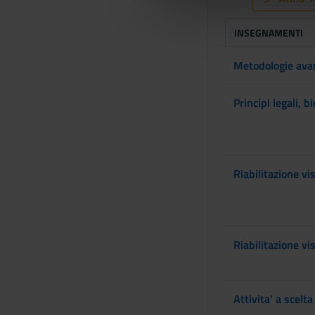
d
che hanno raccolto dal tuo uti
e
INSEGNAMENTI
l
c
Metodologie avanz
o
n
Principi legali, b
s
e
n
s
o
Riabilitazione vis
Riabilitazione vis
Attivita' a scelt