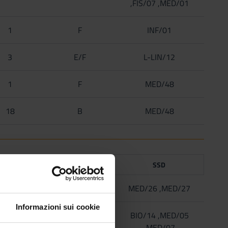
,FIS/07 ,MED/01
1
F
INF/01
3
E/F
L-LIN/12
1
F
MED/48
18
B
MED/48
CREDITI
TAF
SSD
6
B
MED/26 ,MED/27
Informazioni sui cookie
4
A/B
BIO/14 ,MED/05
,MED/07