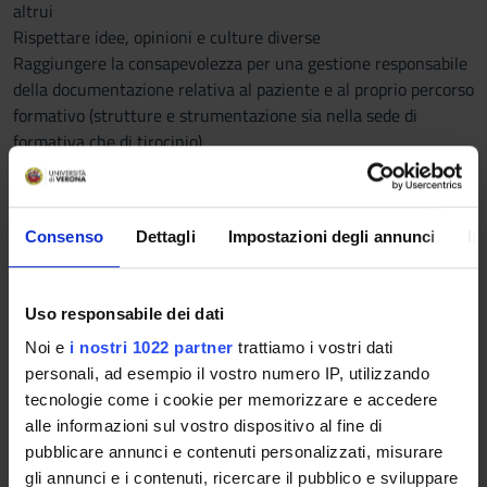
altrui
Rispettare idee, opinioni e culture diverse
Raggiungere la consapevolezza per una gestione responsabile
della documentazione relativa al paziente e al proprio percorso
formativo (strutture e strumentazione sia nella sede di
formativa che di tirocinio)
GESTIONE E MANAGEMENT
Descrivere, guidato dal Supervisore, la struttura ospitante, le
figure professionali presenti , il tipo di prestazioni erogate e
Consenso
Dettagli
Impostazioni degli annunci
In
l’organizzazione del Servizio
Riconoscere le figure di riferimento per il proprio percorso
formativo
Uso responsabile dei dati
Scegliere gli strumenti informativi necessari ad inquadrare il
paziente osservato con la supervisione del tutor
Noi e
i nostri 1022 partner
trattiamo i vostri dati
Compilare la documentazione relativa all’attività di tirocinio e
personali, ad esempio il vostro numero IP, utilizzando
la consegna nei tempi previsti, secondo le indicazioni
tecnologie come i cookie per memorizzare e accedere
concordate.
alle informazioni sul vostro dispositivo al fine di
FORMAZIONE ED AUTOFORMAZIONE
pubblicare annunci e contenuti personalizzati, misurare
Contribuire, guidato dal Supervisore, alla definizione dei suoi
gli annunci e i contenuti, ricercare il pubblico e sviluppare