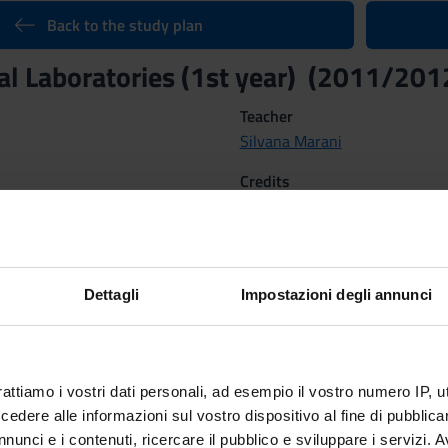
Back to the study plan
al Laboratories (1st year) (2011/201
Teacher
Silvana Marani
Credits
1
Dettagli
Impostazioni degli annunci
nary Sector (SSD)
G IN NEUROPSYCHIATRY AND REHABILITATION
Location
rattiamo i vostri dati personali, ad esempio il vostro numero IP, 
VERONA
dere alle informazioni sul vostro dispositivo al fine di pubblica
 Methods
nunci e i contenuti, ricercare il pubblico e sviluppare i servizi. A