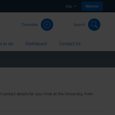
MyUnivr
ENG
Timetable
Search
 to do
Dashboard
Contact Us
rent
current
current
 contact details for your time at the University, from