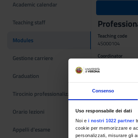
Academic calendar
Profession
Teaching staff
Teaching code
Modules
4S000104
Coordinator
Gestione carriere
Silvana Marani
Graduation
Language
Italian
Consenso
Tirocinio professionalizzante
Scientific Discipli
MED/48 - NURSIN
Orario lezioni
Uso responsabile dei dati
Period
Noi e
i nostri 1022 partner
t
Not yet assigned
cookie per memorizzare e acce
Appelli d'esame
Examination
personalizzati, misurare gli an