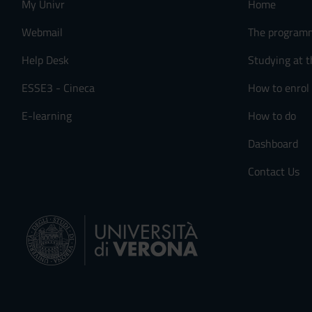
My Univr
Home
n
s
Webmail
The program
e
n
Help Desk
Studying at t
s
ESSE3 - Cineca
How to enrol
o
E-learning
How to do
Dashboard
Contact Us