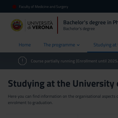
Faculty of Medicine and Surgery
Bachelor's degree in P
Bachelor's degree
Home
The programme
Studying at 
current
Course partially running (Enrollment until 202
Studying at the University
Here you can find information on the organisational aspects of
enrolment to graduation.