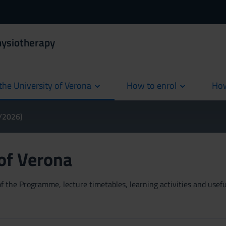
hysiotherapy
the University of Verona
How to enrol
How
cur
5/2026)
 of Verona
 the Programme, lecture timetables, learning activities and useful