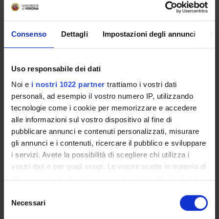
attraverso un’attenta osservazione:
- del passaggio dalla posizione seduta alla stazione eretta
- del cammino
Consenso
Dettagli
Impostazioni degli annunci
In
- della salita e discesa delle scale
• Conoscere i principali ausili per la deambulazione
Uso responsabile dei dati
Noi e
i nostri 1022 partner
trattiamo i vostri dati
• Attuare una corretta movimentazione dei carichi nel
personali, ad esempio il vostro numero IP, utilizzando
rispetto della sicurezza per l’operatore secondo i principi di
tecnologie come i cookie per memorizzare e accedere
ergonomia come previsto dalle norme vigenti
alle informazioni sul vostro dispositivo al fine di
• Effettuare i cambiamenti di postura dalla posizione distesa
pubblicare annunci e contenuti personalizzati, misurare
nel letto, alla posizione seduta, alla posizione nella stazione
gli annunci e i contenuti, ricercare il pubblico e sviluppare
eretta e ritorno
i servizi. Avete la possibilità di scegliere chi utilizza i
• Eseguire i trasferimenti letto-carrozzina e carrozzina letto
vostri dati e per quali scopi. Le vostre scelte in materia di
Programma
privacy sono applicabili solo su questa proprietà digitale
in cui avete effettuato le vostre scelte. È possibile
S
- PIANI ED ASSI DI MOVIMENTO
modificare o revocare il proprio consenso in qualsiasi
Necessari
e
- TERMINOLOGIA DEL MOVIMENTO
momento dalla Dichiarazione sui cookie o facendo clic
l