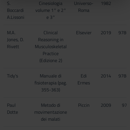
nostri partner che si occupano di analisi dei dati web,
S.
Cinesiologia
Universo-
1982
pubblicità e social media, i quali potrebbero combinarle
Boccardi
volume 1° e 2°
Roma
con altre informazioni che hai fornito loro o che hanno
A.Lissoni
e 3°
raccolto dal tuo utilizzo dei loro servizi.
M.A.
Clinical
Elsevier
2019
9780
Jones, D.
Reasoning in
Rivett
Musculoskeletal
Practice
(Edizione 2)
Tidy's
Manuale di
Edi
2014
9788
fisioterapia (pag.
Ermes
355-363)
Paul
Metodo di
Piccin
2009
978
Dotte
movimentazione
dei malati