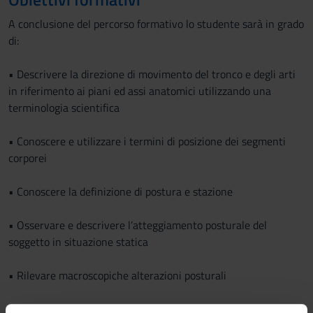
A conclusione del percorso formativo lo studente sarà in grado
di:
• Descrivere la direzione di movimento del tronco e degli arti
in riferimento ai piani ed assi anatomici utilizzando una
terminologia scientifica
• Conoscere e utilizzare i termini di posizione dei segmenti
corporei
• Conoscere la definizione di postura e stazione
• Osservare e descrivere l’atteggiamento posturale del
soggetto in situazione statica
• Rilevare macroscopiche alterazioni posturali
• Identificare macroscopiche alterazioni di movimento