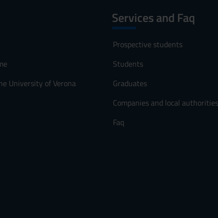
Services and Faq
Prospective students
me
Students
he University of Verona
Graduates
Companies and local authoritie
Faq