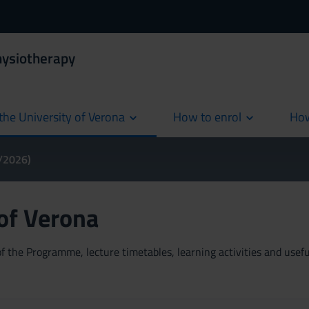
hysiotherapy
the University of Verona
How to enrol
How
cur
5/2026)
 of Verona
 the Programme, lecture timetables, learning activities and useful