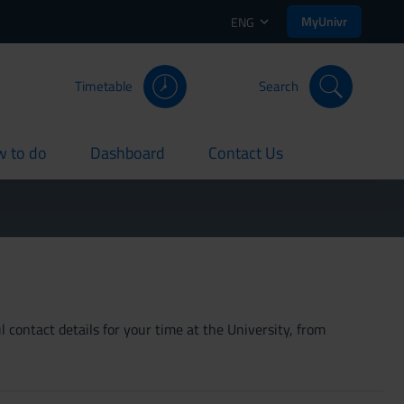
MyUnivr
ENG
Timetable
Search
 to do
Dashboard
Contact Us
rent
current
current
 contact details for your time at the University, from