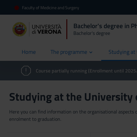
Faculty of Medicine and Surgery
Bachelor's degree in P
Bachelor's degree
Home
The programme
Studying at 
current
Course partially running (Enrollment until 202
Studying at the University
Here you can find information on the organisational aspects of
enrolment to graduation.