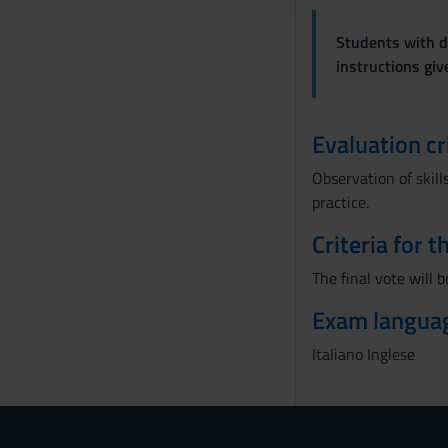
c
o
Students with di
n
instructions gi
s
e
n
Evaluation cr
s
o
Observation of skill
practice.
Criteria for 
The final vote will 
Exam langua
Italiano Inglese