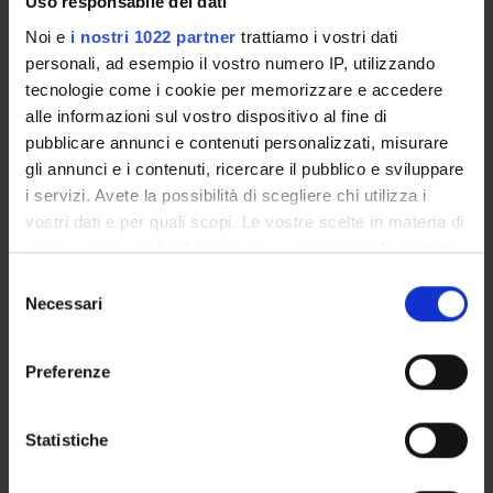
Crediti
Lingua di erogazione
Uso responsabile dei dati
1
Italiano
Noi e
i nostri 1022 partner
trattiamo i vostri dati
personali, ad esempio il vostro numero IP, utilizzando
Settore Scientifico Disciplinare (SSD)
tecnologie come i cookie per memorizzare e accedere
MED/48 - SCIENZE INFERMIERISTICHE E TECNICHE
alle informazioni sul vostro dispositivo al fine di
NEURO-PSICHIATRICHE E RIABILITATIVE
pubblicare annunci e contenuti personalizzati, misurare
Periodo
gli annunci e i contenuti, ricercare il pubblico e sviluppare
1° e 2° semestre (corsi annuali) PROFESSIONI SANITARIE
i servizi. Avete la possibilità di scegliere chi utilizza i
dal 1 ott 2026 al 30 set 2027.
vostri dati e per quali scopi. Le vostre scelte in materia di
privacy sono applicabili solo su questa proprietà digitale
Corsi Singoli
in cui avete effettuato le vostre scelte. È possibile
S
Non Autorizzato
modificare o revocare il proprio consenso in qualsiasi
Necessari
e
momento dalla Dichiarazione sui cookie o facendo clic
l
Orario Lezioni
Seminari
0
sull'icona di attivazione della privacy.
e
Preferenze
z
Con il tuo consenso, vorremmo anche:
Obiettivi di apprendimento
i
raccogliere informazioni sulla tua posizione
o
Statistiche
Acquisire la capacità di applicare le conoscenze apprese dalle
geografica, con un'approssimazione di qualche
n
lezioni frontali nella pianificazione del processo fisioterapico
metro,
e