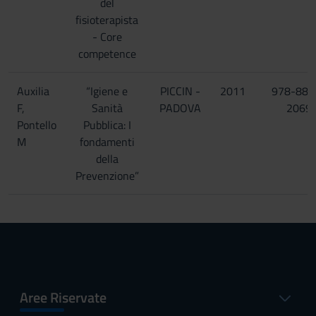
del
fisioterapista
- Core
competence
Auxilia
“Igiene e
PICCIN -
2011
978-88-
F,
Sanità
PADOVA
2069
Pontello
Pubblica: I
M
fondamenti
della
Prevenzione”
Aree Riservate