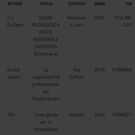
AUTORE
TITOLO
EDITRICE
ANNO
ISBN
J.-J.
GUIDA
Pelisciani
2002
978-88-
Guilbert
PEDAGOGICA
e Lotti
024-
PER IL
PERSONALE
SANITARIO
(Edizione 4)
Emilia
La
Key
2016
97888695
Velletri
responsabilità
Editore
professionale
del
fisioterapista
AIFI
Linee guida
Masson
2003
97888214
per la
formazione