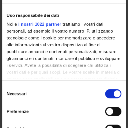
Orario Lezioni
Uso responsabile dei dati
Noi e
i nostri 1022 partner
trattiamo i vostri dati
personali, ad esempio il vostro numero IP, utilizzando
IGIENE EDUCAZIONE SANITARIA
tecnologie come i cookie per memorizzare e accedere
alle informazioni sul vostro dispositivo al fine di
Crediti
pubblicare annunci e contenuti personalizzati, misurare
1
gli annunci e i contenuti, ricercare il pubblico e sviluppare
i servizi. Avete la possibilità di scegliere chi utilizza i
Periodo
vostri dati e per quali scopi. Le vostre scelte in materia di
FISIO VR 1^ ANNO - 1^ SEMESTRE
privacy sono applicabili solo su questa proprietà digitale
Sede
Docenti
in cui avete effettuato le vostre scelte. È possibile
S
VERONA
Silvia Majori
modificare o revocare il proprio consenso in qualsiasi
Necessari
e
momento dalla Dichiarazione sui cookie o facendo clic
l
sull'icona di attivazione della privacy.
Orario Lezioni
e
Preferenze
z
Con il tuo consenso, vorremmo anche:
i