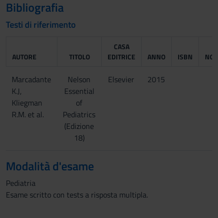
Bibliografia
Testi di riferimento
CASA
AUTORE
TITOLO
EDITRICE
ANNO
ISBN
NOT
Marcadante
Nelson
Elsevier
2015
K.J,
Essential
Kliegman
of
R.M. et al.
Pediatrics
(Edizione
18)
Modalità d'esame
Pediatria
Esame scritto con tests a risposta multipla.