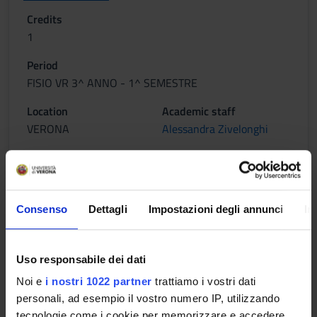
Credits
1
Period
FISIO VR 3^ ANNO - 1^ SEMESTRE
Location
Academic staff
VERONA
Alessandra Zivelonghi
Lessons timetable
Consenso
Dettagli
Impostazioni degli annunci
In
METODOLOGIA DELLA
FISIOTERAPIA GERIATRICA
Uso responsabile dei dati
Credits
Noi e
i nostri 1022 partner
trattiamo i vostri dati
1
personali, ad esempio il vostro numero IP, utilizzando
tecnologie come i cookie per memorizzare e accedere