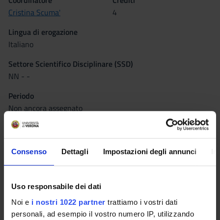
Coordinatore
Crediti
Cristina Scuma'
4
Lingua di erogazione
Italiano
Settore Scientifico Disciplinare (SSD)
NN - -
Periodo
Non ancora assegnato
Seminari
0
Consenso
Dettagli
Impostazioni degli annunci
In
Obiettivi formativi
Uso responsabile dei dati
Al termine del seminario (attività strettamente pertinente agli
Noi e
i nostri 1022 partner
trattiamo i vostri dati
obiettivi del corso di laurea) lo studente acquisisce
personali, ad esempio il vostro numero IP, utilizzando
competenze e conoscenze specifiche per affrontare temi e