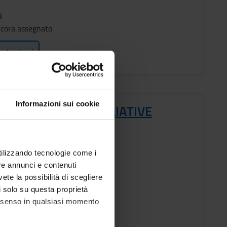
i
cora assegnato
o Lezioni
Informazioni sui cookie
LOGIA E CURE PALLIATIVE
utilizzando tecnologie come i
o
re annunci e contenuti
ESTRE PROFESSIONI SANITARIE
vete la possibilità di scegliere
li solo su questa proprietà
i
consenso in qualsiasi momento
lotto