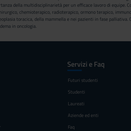
anza della multidisciplinarietà per un efficace lavoro di equipe. Con
irurgico, chemioterapico, radioterapico, ormono terapico, immunoter
eoplasia toracica, della mammella e nei pazienti in fase palliativa. 
fedema in oncologia.
Servizi e Faq
Futuri studenti
Studenti
Laureati
Aziende ed enti
r
Faq