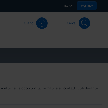
MyUnivr
ITA
Orario
Cerca
didattiche, le opportunità formative e i contatti utili durante