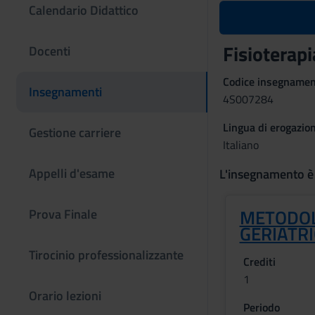
Calendario Didattico
Fisioterap
Docenti
Codice insegname
Insegnamenti
4S007284
Lingua di erogazio
Gestione carriere
Italiano
Appelli d'esame
L'insegnamento è
METODOL
Prova Finale
GERIATR
Tirocinio professionalizzante
Crediti
1
Orario lezioni
Periodo