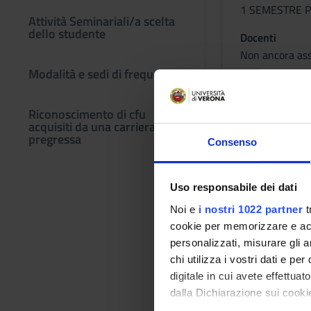
1 SEMESTRE P
Attività Seminariali/a scelta
dello studente
Docenti
Non ancora as
Modalità e sedi di frequenza
Orario Lezio
Riconoscimento di cfu
acquisiti da una carriera
pregressa
Consenso
METODOL
LINFOLO
Uso responsabile dei dati
Crediti
Noi e
i nostri 1022 partner
t
1
cookie per memorizzare e acce
Periodo
personalizzati, misurare gli an
1 SEMESTRE P
chi utilizza i vostri dati e pe
digitale in cui avete effettua
Docenti
dalla Dichiarazione sui cookie
Non ancora as