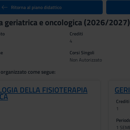
Ritorna al piano didattico
ia geriatrica e oncologica (2026/2027)
nto
Crediti
4
ne
Corsi Singoli
Non Autorizzato
 organizzato come segue:
OGIA DELLA FISIOTERAPIA
GER
ICA
Crediti
1
Period
1 SEM