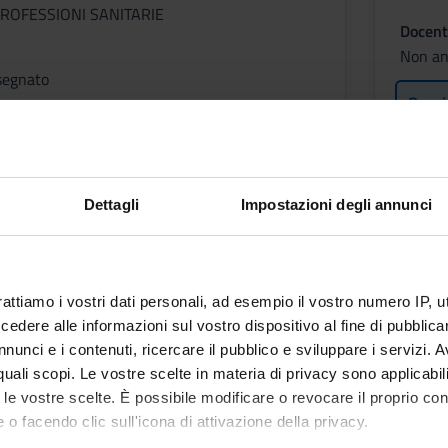
ROFESSIONI SANITARIE
Docent
Non an
segnato
Orari
ni
Dettagli
Impostazioni degli annunci
OGIA DELLA FISIOTERAPIA
ONCO
GICA E ONCOLOGICA
Crediti
1
rattiamo i vostri dati personali, ad esempio il vostro numero IP, 
Period
dere alle informazioni sul vostro dispositivo al fine di pubblica
1 SEM
nunci e i contenuti, ricercare il pubblico e sviluppare i servizi. A
ROFESSIONI SANITARIE
r quali scopi. Le vostre scelte in materia di privacy sono applicabi
Docent
to le vostre scelte. È possibile modificare o revocare il proprio 
Sara Pi
 o facendo clic sull'icona di attivazione della privacy.
segnato