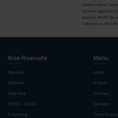
comprendere l’import
s
tumore, approccio ch
o
pazienti affetti da n
riabilitativo del lin
Aree Riservate
Menu
My Univr
Home
Webmail
Il Corso
Help Desk
Studiare
ESSE3 - Cineca
Iscriversi
E-learning
Come fare pe