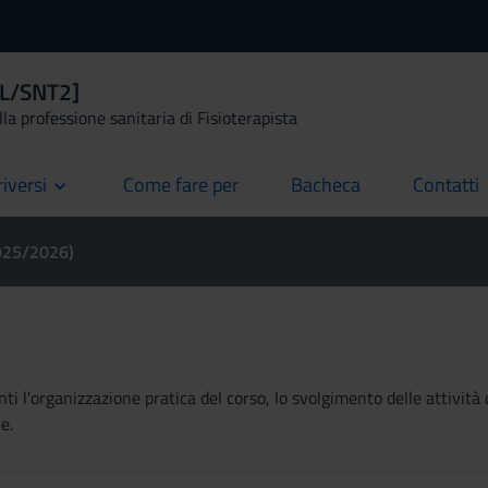
 [L/SNT2]
la professione sanitaria di Fisioterapista
riversi
Come fare per
Bacheca
Contatti
current
current
current
2025/2026)
ti l'organizzazione pratica del corso, lo svolgimento delle attività 
e.