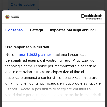
Orario Lezioni
UROLOGIA RIABILITATIVA
Consenso
Dettagli
Impostazioni degli annunci
In
Crediti
1
Uso responsabile dei dati
Periodo
Noi e
i nostri 1022 partner
trattiamo i vostri dati
2 SEMESTRE PROFESSIONI SANITARIE
personali, ad esempio il vostro numero IP, utilizzando
tecnologie come i cookie per memorizzare e accedere
Docenti
alle informazioni sul vostro dispositivo al fine di
Maria Angela Cerruto
pubblicare annunci e contenuti personalizzati, misurare
gli annunci e i contenuti, ricercare il pubblico e sviluppare
Orario Lezioni
i servizi. Avete la possibilità di scegliere chi utilizza i
vostri dati e per quali scopi. Le vostre scelte in materia di
privacy sono applicabili solo su questa proprietà digitale
MALATTIE VASCOLARI DEL
in cui avete effettuato le vostre scelte. È possibile