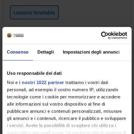
Lessons timetable
Linfo drenaggio manuale [gruppo
1]
Consenso
Dettagli
Impostazioni degli annunci
In
Credits
0.4
Uso responsabile dei dati
Period
Noi e
i nostri 1022 partner
trattiamo i vostri dati
1° e 2° semestre (corsi annuali) PROFESSIONE
personali, ad esempio il vostro numero IP, utilizzando
SANITARIE
tecnologie come i cookie per memorizzare e accedere
Academic staff
alle informazioni sul vostro dispositivo al fine di
pubblicare annunci e contenuti personalizzati, misurare
Not yet assigned
gli annunci e i contenuti, ricercare il pubblico e sviluppare
i servizi. Avete la possibilità di scegliere chi utilizza i
Lessons timetable
vostri dati e per quali scopi. Le vostre scelte in materia di