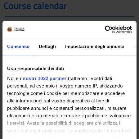
Course calendar
A.A. 2012/2013
The Academic Calendar sets out the degree programme
lecture and exam timetables, as well as the relevant
Consenso
Dettagli
Impostazioni degli annunci
In
university closure dates..
Definition of lesson periods
Uso responsabile dei dati
Noi e
i nostri 1022 partner
trattiamo i vostri dati
PERIOD
FROM
TO
personali, ad esempio il vostro numero IP, utilizzando
tecnologie come i cookie per memorizzare e accedere
Lezioni 2° anno 1°
Oct 1,
Nov 16,
alle informazioni sul vostro dispositivo al fine di
semestre
2012
2012
pubblicare annunci e contenuti personalizzati, misurare
gli annunci e i contenuti, ricercare il pubblico e sviluppare
Lezioni 3° anno 1°
Oct 1,
Nov 9,
i servizi. Avete la possibilità di scegliere chi utilizza i
semestre
2012
2012
vostri dati e per quali scopi. Le vostre scelte in materia di
privacy sono applicabili solo su questa proprietà digitale