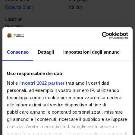
Roberta Siani
Italian
Location
VERONA
Seminars
0
Consenso
Dettagli
Impostazioni degli annunci
In
The teaching is organized as follows:
METODOLOGIA DELLA
Uso responsabile dei dati
FORMAZIONE
Noi e
i nostri 1022 partner
trattiamo i vostri dati
personali, ad esempio il vostro numero IP, utilizzando
Credits
tecnologie come i cookie per memorizzare e accedere
2
alle informazioni sul vostro dispositivo al fine di
pubblicare annunci e contenuti personalizzati, misurare
Period
gli annunci e i contenuti, ricercare il pubblico e sviluppare
LEZIONI 1^ ANNO - 2^ SEMESTRE
i servizi. Avete la possibilità di scegliere chi utilizza i
vostri dati e per quali scopi. Le vostre scelte in materia di
Location
Academic staff