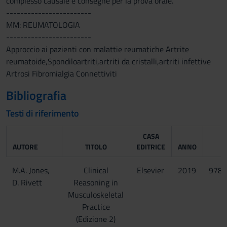
complesso causale e consegne per la prova orale.
------------------------
MM: REUMATOLOGIA
------------------------
Approccio ai pazienti con malattie reumatiche Artrite
reumatoide,Spondiloartriti,artriti da cristalli,artriti infettive
Artrosi Fibromialgia Connettiviti
Bibliografia
Testi di riferimento
CASA
AUTORE
TITOLO
EDITRICE
ANNO
M.A. Jones,
Clinical
Elsevier
2019
9780
D. Rivett
Reasoning in
Musculoskeletal
Practice
(Edizione 2)