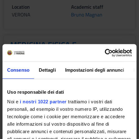
Location
Academic staff
VERONA
Bruno Magnan
MEDICINA FISICA E
RIABILITAZIONE DELL'APPARATO
LOCOMOTORE
Consenso
Dettagli
Impostazioni degli annunci
In
Credits
2
Period
Uso responsabile dei dati
FISIO VR 2^ ANNO - 1^ SEMESTRE
Noi e
i nostri 1022 partner
trattiamo i vostri dati
personali, ad esempio il vostro numero IP, utilizzando
Location
Academic staff
tecnologie come i cookie per memorizzare e accedere
VERONA
Marialuisa Gandolfi
alle informazioni sul vostro dispositivo al fine di
pubblicare annunci e contenuti personalizzati, misurare
gli annunci e i contenuti, ricercare il pubblico e sviluppare