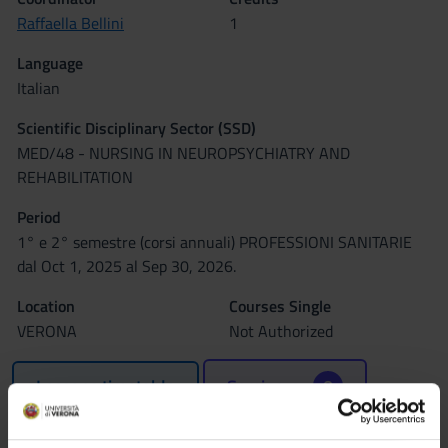
Raffaella Bellini
1
Language
Italian
Scientific Disciplinary Sector (SSD)
MED/48 - NURSING IN NEUROPSYCHIATRY AND
REHABILITATION
Period
1° e 2° semestre (corsi annuali) PROFESSIONI SANITARIE
dal Oct 1, 2025 al Sep 30, 2026.
Location
Courses Single
VERONA
Not Authorized
Lessons timetable
Seminars
0
Learning objectives