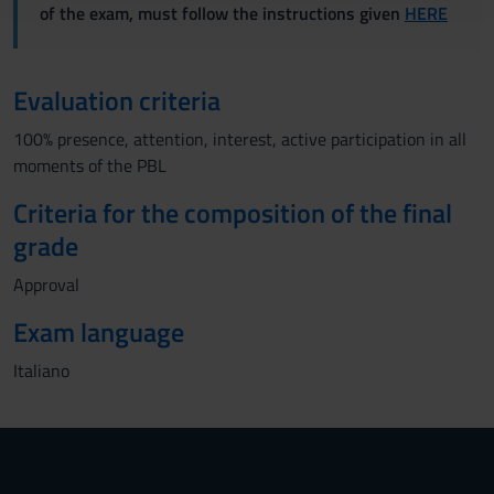
con altre informazioni che hai fornito loro o che hanno
of the exam, must follow the instructions given
HERE
raccolto dal tuo utilizzo dei loro servizi.
Evaluation criteria
100% presence, attention, interest, active participation in all
moments of the PBL
Criteria for the composition of the final
grade
Approval
Exam language
Italiano