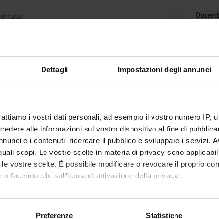
Docent
erruto
Fabian
ni
Orari
Dettagli
Impostazioni degli annunci
mativi
 base riguardanti l’urologia riabilitativa, le malattie vascolari e d
neali e la metodologia della fisioterapia nelle grandi ustioni, nelle
rattiamo i vostri dati personali, ad esempio il vostro numero IP, 
dere alle informazioni sul vostro dispositivo al fine di pubblica
ABILITATIVA Acquisire le basi teoriche di anatomia, fisiologia e p
nunci e i contenuti, ricercare il pubblico e sviluppare i servizi. A
 e non, conoscere le principali cause di alterazione dell’apparato ge
r quali scopi. Le vostre scelte in materia di privacy sono applicabi
avidica ecc.) e permettere di impostare un percorso diagnostico e 
to le vostre scelte. È possibile modificare o revocare il proprio 
ere i fenomeni dinamici del parto; la motricità e sensorialità del fe
 o facendo clic sull'icona di attivazione della privacy.
rinaria.
mo anche:
ASCOLARI E DEL TROFISMO CUTANEO IN FISIOTERAPIA Conoscere le
oni sulla tua posizione geografica, con un'approssimazione di qu
Preferenze
Statistiche