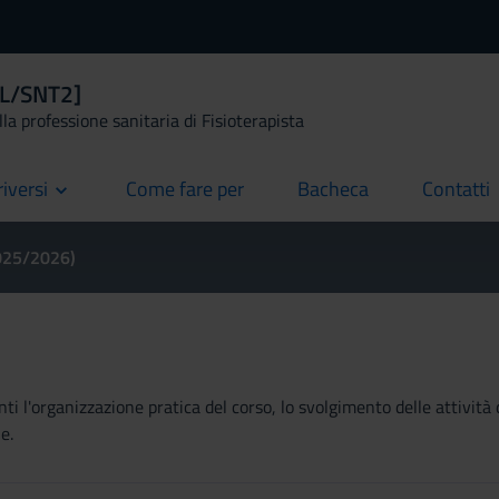
 [L/SNT2]
la professione sanitaria di Fisioterapista
riversi
Come fare per
Bacheca
Contatti
current
current
current
2025/2026)
ti l'organizzazione pratica del corso, lo svolgimento delle attività 
e.