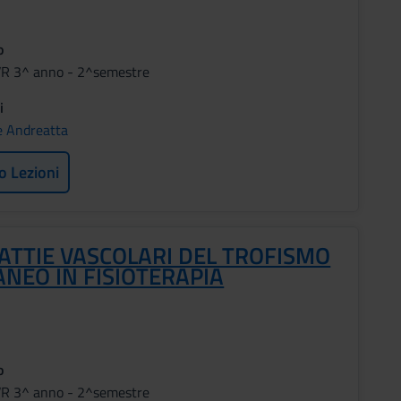
o
VR 3^ anno - 2^semestre
i
 Andreatta
o Lezioni
ATTIE VASCOLARI DEL TROFISMO
NEO IN FISIOTERAPIA
o
VR 3^ anno - 2^semestre