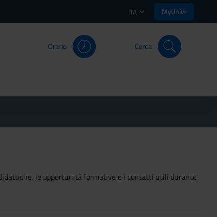
MyUnivr
ITA
Orario
Cerca
didattiche, le opportunità formative e i contatti utili durante