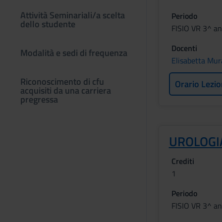
Attività Seminariali/a scelta
Periodo
dello studente
FISIO VR 3^ a
Docenti
Modalità e sedi di frequenza
Elisabetta Mur
Riconoscimento di cfu
Orario Lezio
acquisiti da una carriera
pregressa
UROLOGIA
Crediti
1
Periodo
FISIO VR 3^ a