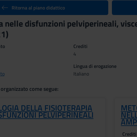
Ritorna al piano didattico
a nelle disfunzioni pelviperineali, visc
1)
nto
Crediti
4
Lingua di erogazione
to
Italiano
 organizzato come segue:
OGIA DELLA FISIOTERAPIA
MET
SFUNZIONI PELVIPERINEALI
NELL
AMP
Crediti