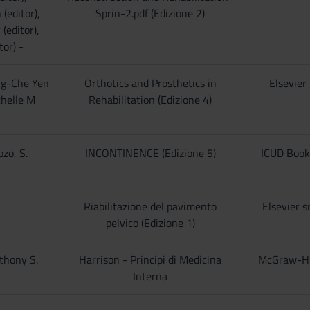
(editor),
Sprin-2.pdf (Edizione 2)
(editor),
tor) -
ng-Che Yen
Orthotics and Prosthetics in
Elsevier
chelle M
Rehabilitation (Edizione 4)
ozo, S.
INCONTINENCE (Edizione 5)
ICUD Book
i
Riabilitazione del pavimento
Elsevier sr
pelvico (Edizione 1)
thony S.
Harrison - Principi di Medicina
McGraw-Hi
Interna