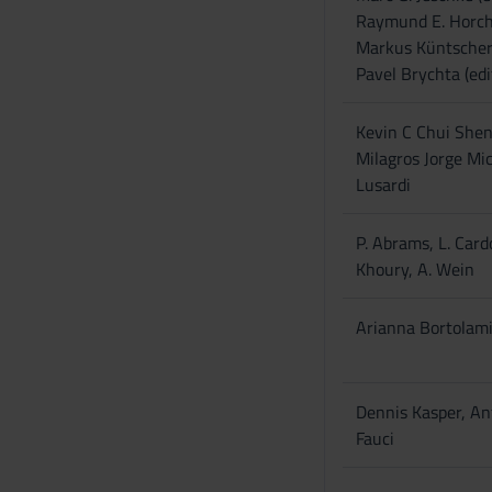
Raymund E. Horch 
Markus Küntscher 
Pavel Brychta (edi
Kevin C Chui She
Milagros Jorge Mi
Lusardi
P. Abrams, L. Card
Khoury, A. Wein
Arianna Bortolam
Dennis Kasper, An
Fauci