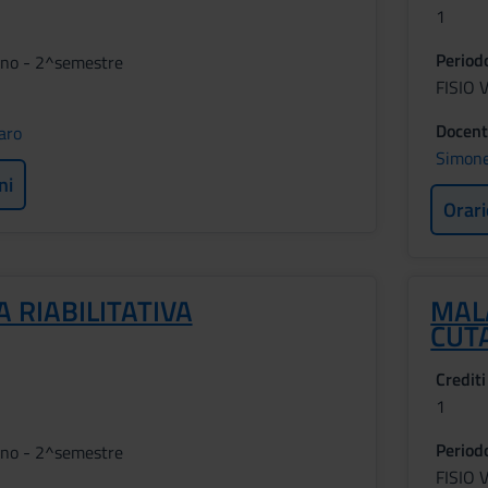
1
Period
nno - 2^semestre
FISIO 
Docent
aro
Simone
ni
Orari
 RIABILITATIVA
MAL
CUTA
Crediti
1
Period
nno - 2^semestre
FISIO 