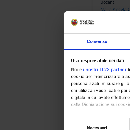
Docenti
Maria Angela C
Orario Lezio
Consenso
Obiettivi for
Uso responsabile dei dati
Fornire conoscenze di
disfunzioni pelviperi
Noi e
i nostri 1022 partner
t
cookie per memorizzare e acce
MODULO: UROLOGIA RI
personalizzati, misurare gli an
pazienti neurologici
chi utilizza i vostri dati e pe
incontinenza post gr
digitale in cui avete effettua
conservativi. Conosc
dalla Dichiarazione sui cookie
e dell’incontinenza u
Con il tuo consenso, vorrem
S
MODULO: MALATTIE V
raccogliere informazi
Necessari
e