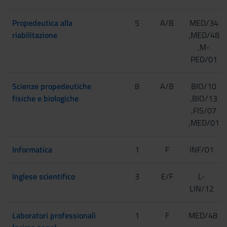
Propedeutica alla
5
A/B
MED/34
riabilitazione
,MED/48
,M-
PED/01
Scienze propedeutiche
8
A/B
BIO/10
fisiche e biologiche
,BIO/13
,FIS/07
,MED/01
Informatica
1
F
INF/01
Inglese scientifico
3
E/F
L-
LIN/12
Laboratori professionali
1
F
MED/48