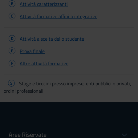
B
Attività caratterizzanti
C
Attività formative affini o integrative
D
Attività a scelta dello studente
E
Prova finale
F
Altre attività formative
S
Stage e tirocini presso imprese, enti pubblici o privati,
ordini professionali
Aree Riservate