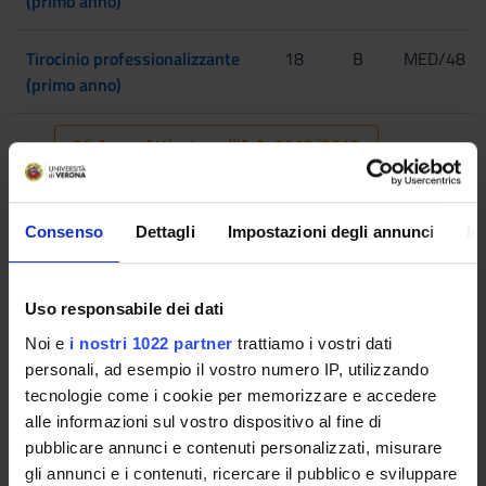
(primo anno)
Tirocinio professionalizzante
18
B
MED/48
(primo anno)
2° Anno Attivato nell'A.A. 2018/2019
INSEGNAMENTI
CREDITI
TAF
SSD
Consenso
Dettagli
Impostazioni degli annunci
In
Neurologia
6
B
MED/26
,MED/27
Uso responsabile dei dati
Patologia
4
A/B
BIO/14
Noi e
i nostri 1022 partner
trattiamo i vostri dati
,MED/05
personali, ad esempio il vostro numero IP, utilizzando
,MED/07
tecnologie come i cookie per memorizzare e accedere
alle informazioni sul vostro dispositivo al fine di
Riabilitazione cognitiva
4
B
MED/48
pubblicare annunci e contenuti personalizzati, misurare
,MED/50
gli annunci e i contenuti, ricercare il pubblico e sviluppare