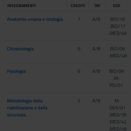
INSEGNAMENTI
CREDITI
TAF
SSD
Anatomia umana e istologia
7
A/B
BIO/16
,BIO/17
,MED/48
Chinesiologia
6
A/B
BIO/09
,MED/48
Fisiologia
6
A/B
BIO/09
,M-
PSI/01
Metodologia della
5
A/B
M-
riabilitazione e della
DEA/01
sicurezza
,MED/36
,MED/42
,MED/48