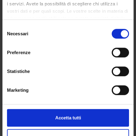
,M-
i servizi. Avete la possibilità di scegliere chi utilizza i
PSI/02
vostri dati e per quali scopi. Le vostre scelte in materia di
privacy sono applicabili solo su questa proprietà digitale
Riabilitazione delle malattie
9
B
MED/16
in cui avete effettuato le vostre scelte. È possibile
S
osteoarticolari
,MED/33
modificare o revocare il proprio consenso in qualsiasi
Necessari
e
,MED/34
momento dalla Dichiarazione sui cookie o facendo clic
l
,MED/48
sull'icona di attivazione della privacy.
e
Preferenze
z
Con il tuo consenso, vorremmo anche:
Riabilitazione in eta'
5
B
MED/38
i
evolutiva
,MED/39
raccogliere informazioni sulla tua posizione
o
Statistiche
,MED/48
geografica, con un'approssimazione di qualche
n
metro,
e
Marketing
Identificare il tuo dispositivo, scansionandolo
d
Riabilitazione nelle malattie
5
B
MED/34
attivamente alla ricerca di caratteristiche specifiche
e
neurologiche
,MED/48
(impronte digitali).
l
c
Approfondisci come vengono elaborati i tuoi dati personali
Laboratori professionali
1
F
MED/48
Accetta tutti
o
e imposta le tue preferenze nella
sezione dettagli
. Puoi
(secondo anno)
n
modificare o ritirare il tuo consenso in qualsiasi momento