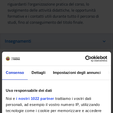
riguardanti l'organizzazione pratica del corso, lo
svolgimento delle attività didattiche, le opportunità
formative e i contatti utili durante tutto il percorso di
studi, fino al conseguimento del titolo finale.
Insegnamenti
Ritorna al piano didattico
Ritorna agli insegnamenti per periodo
Consenso
Dettagli
Impostazioni degli annunci
In
Tirocinio professionalizzante
(secondo anno) (2015/2016)
Uso responsabile dei dati
Noi e
i nostri 1022 partner
trattiamo i vostri dati
Codice insegnamento
Docente
personali, ad esempio il vostro numero IP, utilizzando
4S01546
Fernanda Bettale
tecnologie come i cookie per memorizzare e accedere