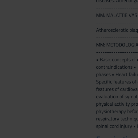
diseases, Adrenal 
-------------------
MM: MALATTIE VAS
-------------------
Atherosclerotic plaq
-------------------
MM: METODOLOGIA 
-------------------
• Basic concepts of 
contraindications • 
phases • Heart failu
Specific features of
features of cardiova
evaluation of sympt
physical activity pr
physiotherapy befor
respiratory techniq
spinal cord injury •