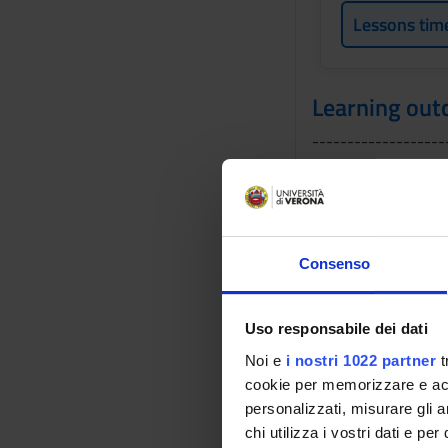
Lessons tim
Learning ou
-------------------
MM: CARDIOLOGIA
-------------------
To discuss and anal
laboratory) in the d
rehabilitation progr
Consenso
on rehabiltation.
-------------------
Uso responsabile dei dati
MM: MALATTIE DEL
-------------------
Noi e
i nostri 1022 partner
t
cookie per memorizzare e acce
-------------------
personalizzati, misurare gli an
MM: GASTROENTE
chi utilizza i vostri dati e pe