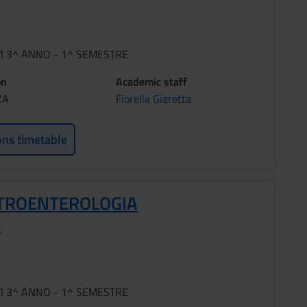
VI 3^ ANNO - 1^ SEMESTRE
on
Academic staff
ZA
Fiorella Giaretta
ons timetable
TROENTEROLOGIA
s
VI 3^ ANNO - 1^ SEMESTRE