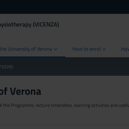
hysiotherapy (VICENZA)
the University of Verona
How to enrol
How
cur
5/2026)
 of Verona
 the Programme, lecture timetables, learning activities and useful