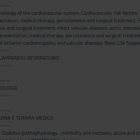
-----
siology of the cardiovascular system. Cardiovascular risk factors.
esentation, medical therapy, percutaneous and surgical treatment. He
s and surgical treatment. Heart valvular diseases: aortic stenosis, 
al presentation, medical therapy, percutaneous and surgical treatm
f ischamic cardiomiopathy and valvular diseases. Basic Life Suppor
-----
L'APPARATO RESPIRATORIO
-----
-----
ROLOGIA
-----
-----
ERNA E TERAPIA MEDICA
-----
betes (pathophysiology , morbidity and mortality, acute and chro