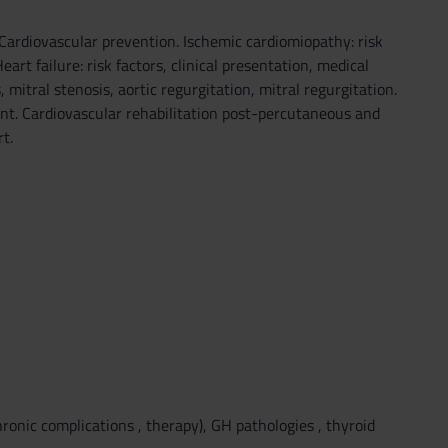
 Cardiovascular prevention. Ischemic cardiomiopathy: risk
art failure: risk factors, clinical presentation, medical
mitral stenosis, aortic regurgitation, mitral regurgitation.
ent. Cardiovascular rehabilitation post-percutaneous and
t.
nic complications , therapy), GH pathologies , thyroid