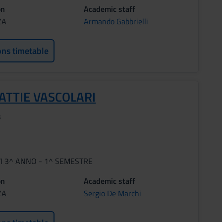
on
Academic staff
ZA
Armando Gabbrielli
ons timetable
ATTIE VASCOLARI
s
VI 3^ ANNO - 1^ SEMESTRE
on
Academic staff
ZA
Sergio De Marchi