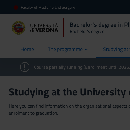
Faculty of Medicine and Surgery
Bachelor's degree in P
Bachelor's degree
Home
The programme
Studying at 
current
Course partially running (Enrollment until 202
Studying at the University
Here you can find information on the organisational aspects of
enrolment to graduation.