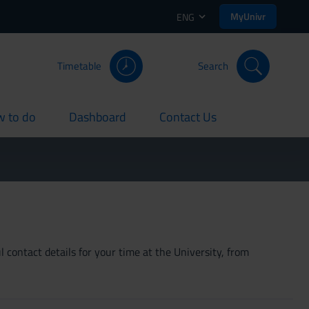
MyUnivr
ENG
Timetable
Search
 to do
Dashboard
Contact Us
rent
current
current
 contact details for your time at the University, from