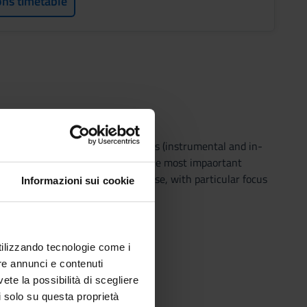
ons timetable
mportant diagnostic investigations (instrumental and in-
ations, the roles and the goals of the most impaortant
s affected by cardiovascular disease, with particular focus
Informazioni sui cookie
utilizzando tecnologie come i
re annunci e contenuti
vete la possibilità di scegliere
li solo su questa proprietà