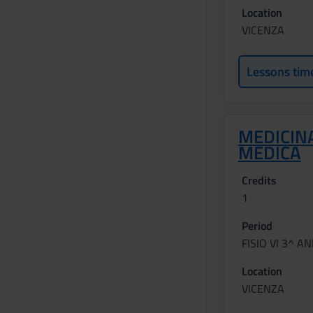
Location
VICENZA
Lessons tim
MEDICINA
MEDICA
Credits
1
Period
FISIO VI 3^ A
Location
VICENZA