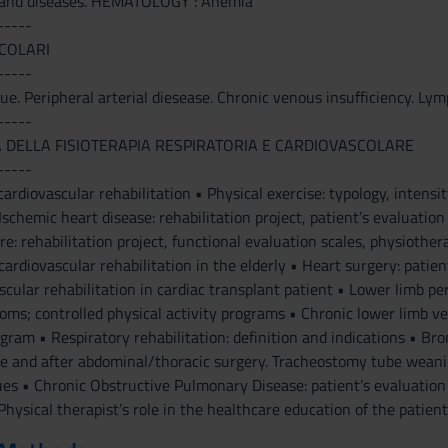
gland diseases. HEMATOLOGY : Anemia
-----
COLARI
-----
ue. Peripheral arterial diesease. Chronic venous insufficiency. Lymp
-----
DELLA FISIOTERAPIA RESPIRATORIA E CARDIOVASCOLARE
-----
cardiovascular rehabilitation • Physical exercise: typology, intensi
Ischemic heart disease: rehabilitation project, patient’s evaluat
re: rehabilitation project, functional evaluation scales, physiothe
 cardiovascular rehabilitation in the elderly • Heart surgery: pati
scular rehabilitation in cardiac transplant patient • Lower limb per
oms; controlled physical activity programs • Chronic lower limb ve
ogram • Respiratory rehabilitation: definition and indications • B
e and after abdominal/thoracic surgery. Tracheostomy tube weanin
ues • Chronic Obstructive Pulmonary Disease: patient’s evaluation
 Physical therapist’s role in the healthcare education of the patien