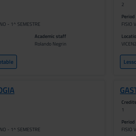
2
Period
NNO - 1^ SEMESTRE
FISIO 
Academic staff
Locati
Rolando Negrin
VICEN
etable
Less
OGIA
GAS
Credit
1
Period
NNO - 1^ SEMESTRE
FISIO 