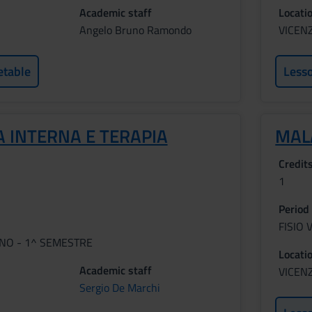
Academic staff
Locati
Angelo Bruno Ramondo
VICEN
etable
Less
 INTERNA E TERAPIA
MAL
Credit
1
Period
FISIO 
NNO - 1^ SEMESTRE
Locati
Academic staff
VICEN
Sergio De Marchi