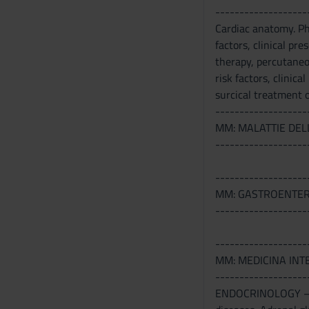
s
-------------------
e
Cardiac anatomy. Phi
n
factors, clinical pr
s
therapy, percutaneou
o
risk factors, clinic
surcical treatment o
-------------------
MM: MALATTIE DEL
-------------------
-------------------
MM: GASTROENTE
-------------------
-------------------
MM: MEDICINA INT
-------------------
ENDOCRINOLOGY – Dia