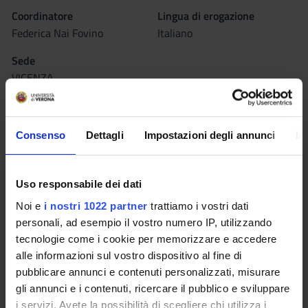
Coordinatore
Lingua di erogazione
Federica Nai Fovino
Italiano
Sede
VICENZA
Seminari
0
Consenso
Dettagli
Impostazioni degli annunci
In
L'insegnamento è organizzato come segue:
Uso responsabile dei dati
RIABILITAZIONE NEUROLOGICA
Noi e
i nostri 1022 partner
trattiamo i vostri dati
Crediti
personali, ad esempio il vostro numero IP, utilizzando
2
tecnologie come i cookie per memorizzare e accedere
alle informazioni sul vostro dispositivo al fine di
Periodo
pubblicare annunci e contenuti personalizzati, misurare
FISIO VI 2^ ANNO - 2^ SEMESTRE
gli annunci e i contenuti, ricercare il pubblico e sviluppare
i servizi. Avete la possibilità di scegliere chi utilizza i