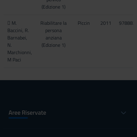
(Edizione 1)
 M.
Riabilitare la
Piccin
2011
978882
Baccini, R.
persona
Barnabei,
anziana
N.
(Edizione 1)
Marchionni,
M Paci
Aree Riservate