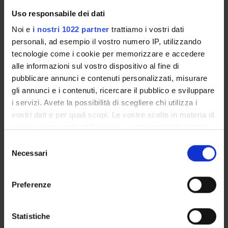
Periodo
Uso responsabile dei dati
FISIO VI 3^ ANNO - 1^ SEMESTRE
Noi e
i nostri 1022 partner
trattiamo i vostri dati
Sede
Docenti
personali, ad esempio il vostro numero IP, utilizzando
VICENZA
Manlio Prior
tecnologie come i cookie per memorizzare e accedere
alle informazioni sul vostro dispositivo al fine di
pubblicare annunci e contenuti personalizzati, misurare
gli annunci e i contenuti, ricercare il pubblico e sviluppare
METODOLOGIA DELLA
i servizi. Avete la possibilità di scegliere chi utilizza i
FISIOTERAPIA ONCOLOGICA
vostri dati e per quali scopi. Le vostre scelte in materia di
privacy sono applicabili solo su questa proprietà digitale
Crediti
in cui avete effettuato le vostre scelte. È possibile
1
S
modificare o revocare il proprio consenso in qualsiasi
Necessari
e
Periodo
momento dalla Dichiarazione sui cookie o facendo clic
l
FISIO VI 3^ ANNO - 1^ SEMESTRE
sull'icona di attivazione della privacy.
e
Preferenze
z
Sede
Docenti
Con il tuo consenso, vorremmo anche:
i
VICENZA
Federica Grendene
raccogliere informazioni sulla tua posizione
o
Statistiche
geografica, con un'approssimazione di qualche