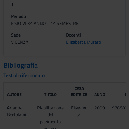
1
Periodo
FISIO VI 3^ ANNO - 1^ SEMESTRE
Sede
Docenti
VICENZA
Elisabetta Muraro
Bibliografia
Testi di riferimento
CASA
AUTORE
TITOLO
EDITRICE
ANNO
IS
Arianna
Riabilitazione
Elsevier
2009
978882
Bortolami
del
srl
pavimento
pelvico