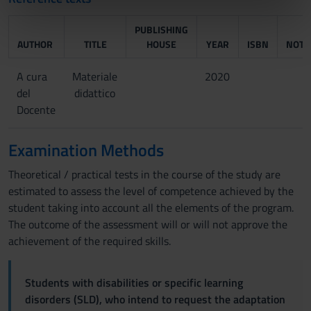
informazioni sul modo in cui utilizzi il nostro sito con i
nostri partner che si occupano di analisi dei dati web,
PUBLISHING
pubblicità e social media, i quali potrebbero combinarle
AUTHOR
TITLE
HOUSE
YEAR
ISBN
NOTE
con altre informazioni che hai fornito loro o che hanno
raccolto dal tuo utilizzo dei loro servizi.
A cura
Materiale
2020
del
didattico
Docente
Examination Methods
Theoretical / practical tests in the course of the study are
estimated to assess the level of competence achieved by the
student taking into account all the elements of the program.
The outcome of the assessment will or will not approve the
achievement of the required skills.
Students with disabilities or specific learning
disorders (SLD), who intend to request the adaptation