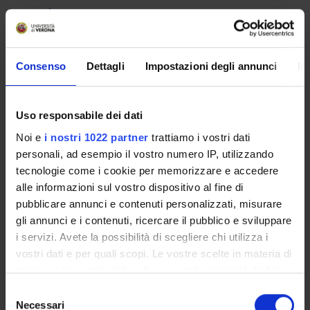
Learning outcomes
The professional laboratory aims to enable the student to
acquire the ability to analyze and complete the entire
Consenso
Dettagli
Impostazioni degli annunci
In
physiotherapy process in complex clinical cases requiring the
activation of all the core skills required by the profession
Program
Uso responsabile dei dati
Noi e
i nostri 1022 partner
trattiamo i vostri dati
Starting with the presentation of "clinical case study" and / or
personali, ad esempio il vostro numero IP, utilizzando
"real patient video recording", proceed with:
tecnologie come i cookie per memorizzare e accedere
-the knowledge of the elements of the pathology and their
alle informazioni sul vostro dispositivo al fine di
application on the case
pubblicare annunci e contenuti personalizzati, misurare
-the search for what is unknown to the pathology and its
gli annunci e i contenuti, ricercare il pubblico e sviluppare
peculiarities
i servizi. Avete la possibilità di scegliere chi utilizza i
-observation and evaluation of the patient, supported by what
vostri dati e per quali scopi. Le vostre scelte in materia di
the literature refers to
privacy sono applicabili solo su questa proprietà digitale
-interpretation of data, definition of functional diagnosis,
in cui avete effettuato le vostre scelte. È possibile
problems and objectives
S
modificare o revocare il proprio consenso in qualsiasi
Necessari
-explain the timing and how to achieve the goals
e