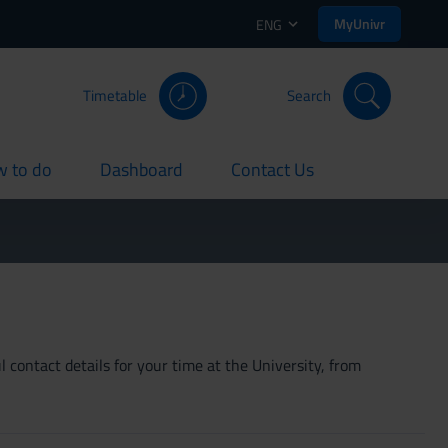
MyUnivr
ENG
Timetable
Search
 to do
Dashboard
Contact Us
rent
current
current
 contact details for your time at the University, from