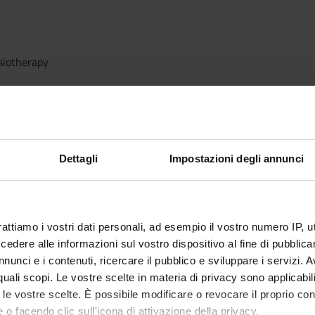
siotherapy
se
unication, communication strategies and techniques
functional anatomy of the rachis
 syndrome: trigger point
Dettagli
Impostazioni degli annunci
herapy in a patient with neurological pathology
he glomerular complex: clinical reasoning and EBP approach
ders: Clinical Reasoning and EBP Approach
apy: Functional posture and hand systems
rattiamo i vostri dati personali, ad esempio il vostro numero IP, 
ases according to the thesis
dere alle informazioni sul vostro dispositivo al fine di pubblica
nunci e i contenuti, ricercare il pubblico e sviluppare i servizi. A
r quali scopi. Le vostre scelte in materia di privacy sono applicabi
r
to le vostre scelte. È possibile modificare o revocare il proprio 
unction: clinical reasoning and EBP approach
 o facendo clic sull'icona di attivazione della privacy.