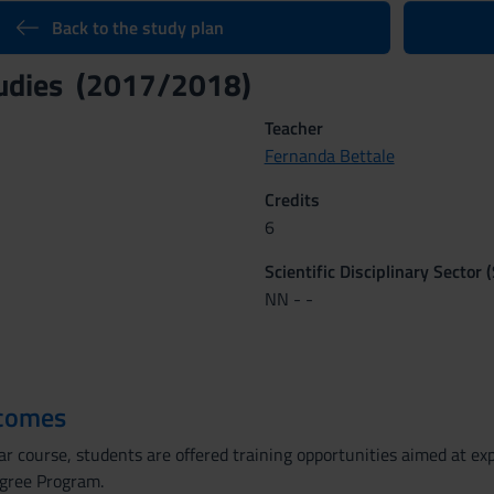
Back to the study plan
tudies (2017/2018)
Teacher
Fernanda Bettale
Credits
6
Scientific Disciplinary Sector 
NN - -
tcomes
ar course, students are offered training opportunities aimed at ex
egree Program.