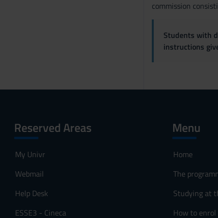
commission consisti
n
s
o
Students with di
instructions gi
Reserved Areas
Menu
My Univr
Home
Webmail
The program
Help Desk
Studying at t
ESSE3 - Cineca
How to enrol