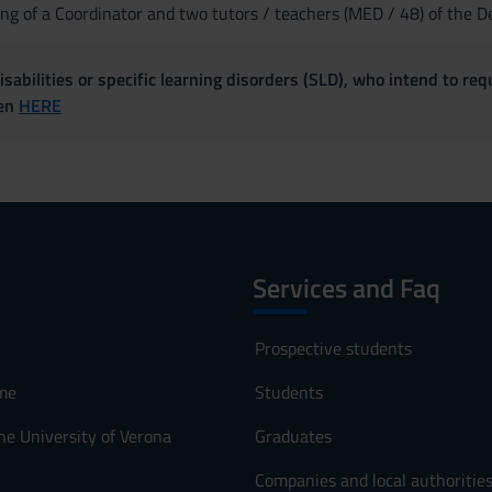
ng of a Coordinator and two tutors / teachers (MED / 48) of the D
sabilities or specific learning disorders (SLD), who intend to re
ven
HERE
Services and Faq
Prospective students
me
Students
he University of Verona
Graduates
Companies and local authoritie