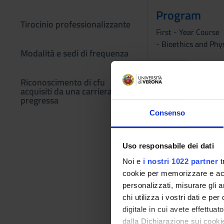
Program
Tirocinio professionalizzante
First - Year Course
- Bioethics and Phy
Modalità e sedi di frequenza
Second - Year Cour
- Therapeutic comm
Riconoscimento di cfu
acquisiti da una carriera
- Biomechanics and 
pregressa
- Myopathic painful
Consenso
- Music and Music T
- Dysfunctions of t
- Knee System Disor
Uso responsabile dei dati
- Occupational Ther
Noi e
i nostri 1022 partner
t
- Research in datab
cookie per memorizzare e acce
personalizzati, misurare gli an
chi utilizza i vostri dati e pe
Third - Year Course
digitale in cui avete effettua
 Lumbar spine dysf
dalla Dichiarazione sui cookie