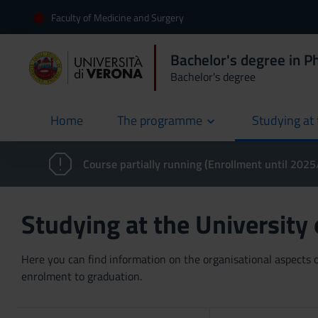
Faculty of Medicine and Surgery
Bachelor's degree in P
Bachelor's degree
Home
The programme
Studying at 
current
Course partially running (Enrollment until 202
Studying at the University
Here you can find information on the organisational aspects of
enrolment to graduation.