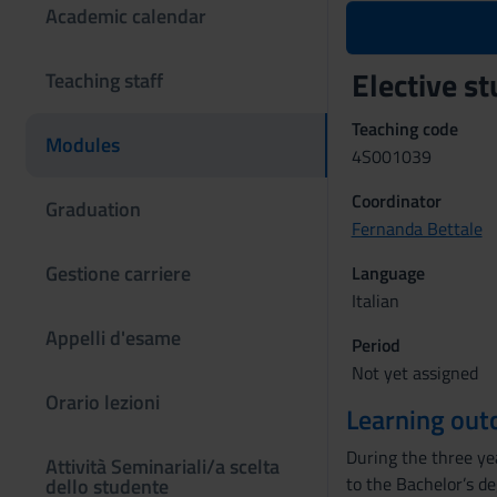
Academic calendar
Elective s
Teaching staff
Teaching code
Modules
4S001039
Coordinator
Graduation
Fernanda Bettale
Gestione carriere
Language
Italian
Appelli d'esame
Period
Not yet assigned
Orario lezioni
Learning ou
During the three ye
Attività Seminariali/a scelta
to the Bachelor’s d
dello studente