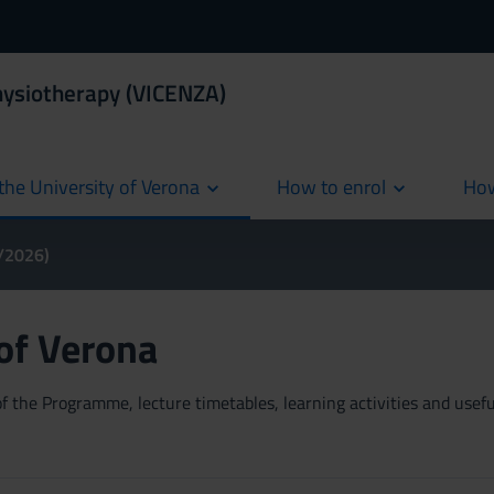
hysiotherapy (VICENZA)
the University of Verona
How to enrol
How
cur
5/2026)
 of Verona
 the Programme, lecture timetables, learning activities and useful