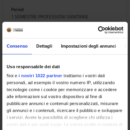
Period
1 SEMESTRE PROFESSIONI SANITARIE
Academic staff
Annarita Mazzariol
Consenso
Dettagli
Impostazioni degli annunci
In
Lessons timetable
Uso responsabile dei dati
Program
Noi e
i nostri 1022 partner
trattiamo i vostri dati
------------------------
personali, ad esempio il vostro numero IP, utilizzando
MM: MEDICINA INTERNA E TERAPIA MEDICA
tecnologie come i cookie per memorizzare e accedere
------------------------
alle informazioni sul vostro dispositivo al fine di
ENDOCRINOLOGY – Diabetes (pathophysiology , morbidity
pubblicare annunci e contenuti personalizzati, misurare
and mortality, acute and chronic complications , therapy), GH
gli annunci e i contenuti, ricercare il pubblico e sviluppare
pathologies , thyroid diseases, Adrenal gland diseases.
i servizi. Avete la possibilità di scegliere chi utilizza i
HEMATOLOGY : Anemia
vostri dati e per quali scopi. Le vostre scelte in materia di