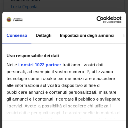
Lucia Coppola
Lessons timetable
Consenso
Dettagli
Impostazioni degli annunci
In
UROLOGIA RIABILITATIVA
Uso responsabile dei dati
Credits
1
Noi e
i nostri 1022 partner
trattiamo i vostri dati
personali, ad esempio il vostro numero IP, utilizzando
Period
tecnologie come i cookie per memorizzare e accedere
2 SEMESTRE PROFESSIONI SANITARIE
alle informazioni sul vostro dispositivo al fine di
pubblicare annunci e contenuti personalizzati, misurare
Academic staff
gli annunci e i contenuti, ricercare il pubblico e sviluppare
Maria Angela Cerruto
i servizi. Avete la possibilità di scegliere chi utilizza i
vostri dati e per quali scopi. Le vostre scelte in materia di
Lessons timetable
privacy sono applicabili solo su questa proprietà digitale
in cui avete effettuato le vostre scelte. È possibile