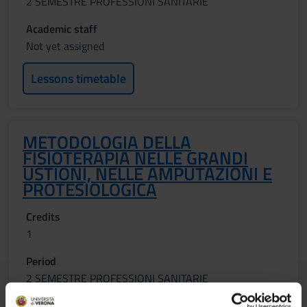
2 SEMESTRE PROFESSIONI SANITARIE
Academic staff
Not yet assigned
Lessons timetable
METODOLOGIA DELLA
FISIOTERAPIA NELLE GRANDI
USTIONI, NELLE AMPUTAZIONI E
PROTESIOLOGICA
Credits
1
Period
2 SEMESTRE PROFESSIONI SANITARIE
Academic staff