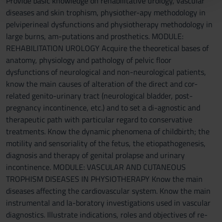
Provide basic knowledge on rehabilitative urology, vascular
pubblicità e social media, i quali potrebbero combinarle
diseases and skin trophism, physiother-apy methodology in
con altre informazioni che hai fornito loro o che hanno
pelviperineal dysfunctions and physiotherapy methodology in
raccolto dal tuo utilizzo dei loro servizi.
large burns, am-putations and prosthetics. MODULE:
REHABILITATION UROLOGY Acquire the theoretical bases of
anatomy, physiology and pathology of pelvic floor
dysfunctions of neurological and non-neurological patients,
know the main causes of alteration of the direct and cor-
related genito-urinary tract (neurological bladder, post-
pregnancy incontinence, etc.) and to set a di-agnostic and
therapeutic path with particular regard to conservative
treatments. Know the dynamic phenomena of childbirth; the
motility and sensoriality of the fetus, the etiopathogenesis,
diagnosis and therapy of genital prolapse and urinary
incontinence. MODULE: VASCULAR AND CUTANEOUS
TROPHISM DISEASES IN PHYSIOTHERAPY Know the main
diseases affecting the cardiovascular system. Know the main
instrumental and la-boratory investigations used in vascular
diagnostics. Illustrate indications, roles and objectives of re-