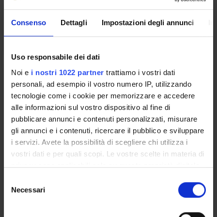
Not yet assigned
Consenso
Dettagli
Impostazioni degli annunci
In
Lessons timetable
Uso responsabile dei dati
Noi e
i nostri 1022 partner
trattiamo i vostri dati
UROLOGIA RIABILITATIVA
personali, ad esempio il vostro numero IP, utilizzando
tecnologie come i cookie per memorizzare e accedere
Credits
alle informazioni sul vostro dispositivo al fine di
1
pubblicare annunci e contenuti personalizzati, misurare
Period
gli annunci e i contenuti, ricercare il pubblico e sviluppare
2 SEMESTRE PROFESSIONI SANITARIE
i servizi. Avete la possibilità di scegliere chi utilizza i
vostri dati e per quali scopi. Le vostre scelte in materia di
Academic staff
privacy sono applicabili solo su questa proprietà digitale
Maria Angela Cerruto
in cui avete effettuato le vostre scelte. È possibile
S
modificare o revocare il proprio consenso in qualsiasi
Necessari
e
Lessons timetable
momento dalla Dichiarazione sui cookie o facendo clic
l
sull'icona di attivazione della privacy.
e