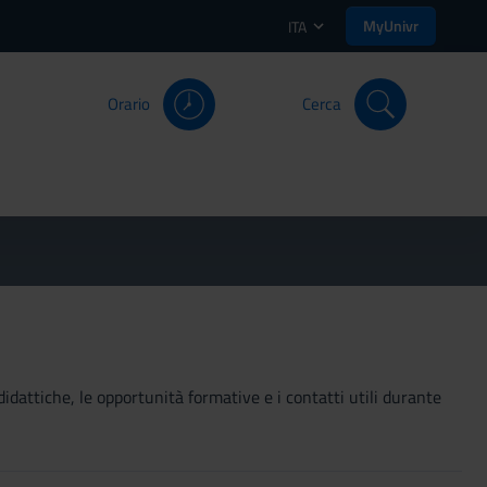
MyUnivr
ITA
Orario
Cerca
didattiche, le opportunità formative e i contatti utili durante