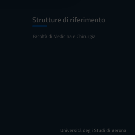
2 lug 2018
27 lug 2018
Strutture di riferimento
3 set 2018
28 set 2018
Facoltà di Medicina e Chirurgia
DAL
AL
1 nov 2018
30 nov 2018
1 mar 2019
30 apr 2019
DAL
Università degli Studi di Verona
AL