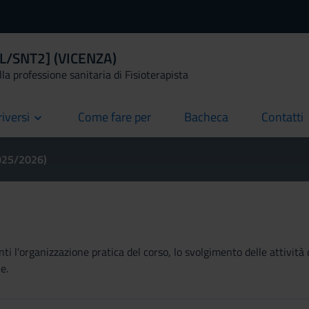
 [L/SNT2] (VICENZA)
la professione sanitaria di Fisioterapista
riversi
Come fare per
Bacheca
Contatti
current
current
current
2025/2026)
ti l'organizzazione pratica del corso, lo svolgimento delle attività 
e.