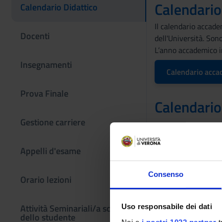
Calendari
Calendario Didattico
Il calendario accade
Docenti
dell'Università. Sono
L’anno accademico in
Insegnamenti
Calendario acca
Prova Finale
Calendario
Gestione carriere
Il calendario didatti
Appelli d'esame
Definizione dei pe
Consenso
PERIODO
Orario lezioni
FISIO VI 3^ ANN
Attività Seminariali/a scelta
Uso responsabile dei dati
dello studente