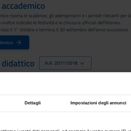
o accademico
mico riporta le scadenze, gli adempimenti e i periodi rilevanti pe
 inoltre indicate le festività e le chiusure ufficiali dell'Ateneo.
izia il 1° ottobre e termina il 30 settembre dell'anno successivo.
demico
 didattico
A.A. 2017/2018
co indica i periodi di svolgimento delle attività formative, di session
riodi di lezione
Dettagli
Impostazioni degli annunci
O - 1^ SEMESTRE