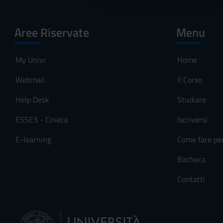
c
FISIO VI SESSION
o
Aree Riservate
Menu
n
s
FISIO VI SESSIO
e
My Univr
Home
n
Webmail
Il Corso
s
Sessioni di lauree
o
Help Desk
Studiare
SESSIONE
ESSE3 - Cineca
Iscriversi
FISIO SESSIONE
E-learning
Come fare pe
FISIO SESSIONE 
Bacheca
Contatti
Chiusure di Aten
PERIODO