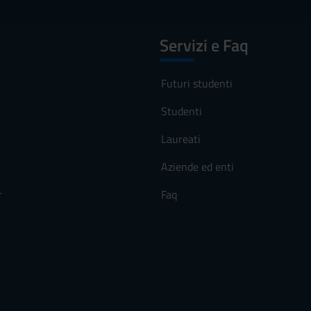
E ESTIVA
Servizi e Faq
NE AUTUNNALE
Futuri studenti
Studenti
Laureati
Aziende ed enti
 AUTUNNALE
r
Faq
PRIMAVERILE
eo