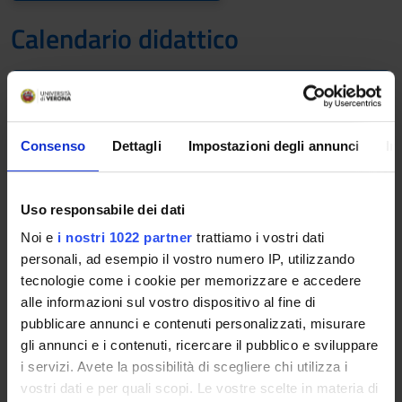
Calendario didattico
A.A. 2021/2022
Il calendario didattico indica i periodi di svolgimento delle
Consenso
Dettagli
Impostazioni degli annunci
In
attività formative, di sessioni d'esami, di laurea e di chiusura
per le festività.
Uso responsabile dei dati
Definizione dei periodi di lezione
Noi e
i nostri 1022 partner
trattiamo i vostri dati
PERIODO
DAL
AL
personali, ad esempio il vostro numero IP, utilizzando
tecnologie come i cookie per memorizzare e accedere
1 SEMESTRE PROFESSIONI
1 ott 2021
23 dic
alle informazioni sul vostro dispositivo al fine di
SANITARIE
2021
pubblicare annunci e contenuti personalizzati, misurare
gli annunci e i contenuti, ricercare il pubblico e sviluppare
1° e 2° semestre (corsi
1 ott 2021
30 set
i servizi. Avete la possibilità di scegliere chi utilizza i
annuali) PROFESSIONI
2022
vostri dati e per quali scopi. Le vostre scelte in materia di