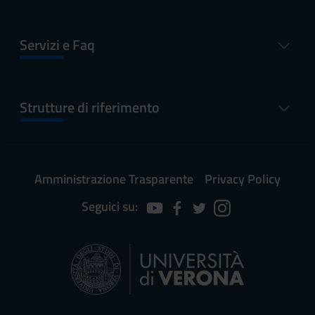
FISIO SESSIONE
1 nov 2022
23 dic
AUTUNNALE
2022
Servizi e Faq
FISIO SESSIONE
1 mar
30 apr
PRIMAVERILE
2023
2023
Strutture di riferimento
Chiusure di Ateneo
PERIODO
DAL
AL
Amministrazione Trasparente
Privacy Policy
Festa di Tutti i Santi
1 nov 2021
1 nov
Seguici su:
2021
Festa dell'Immacolata
8 dic 2021
8 dic 2021
Festività natalizie
24 dic
2 gen
2021
2022