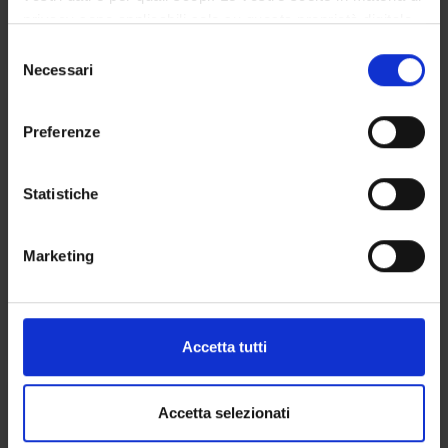
privacy sono applicabili solo su questa proprietà digitale
VICENZA
Andrea Sbarbati
in cui avete effettuato le vostre scelte. È possibile
S
modificare o revocare il proprio consenso in qualsiasi
Necessari
e
momento dalla Dichiarazione sui cookie o facendo clic
l
ANATOMIA FUNZIONALE
sull'icona di attivazione della privacy.
e
Preferenze
z
Credits
Con il tuo consenso, vorremmo anche:
i
2
raccogliere informazioni sulla tua posizione
o
Statistiche
geografica, con un'approssimazione di qualche
n
Period
metro,
e
VI LEZIONI 1^ ANNO -1^ SEMESTRE
Marketing
Identificare il tuo dispositivo, scansionandolo
d
attivamente alla ricerca di caratteristiche specifiche
Location
Academic staff
e
(impronte digitali).
VICENZA
Eugenio Prebianca
l
c
Approfondisci come vengono elaborati i tuoi dati personali
Accetta tutti
o
e imposta le tue preferenze nella
sezione dettagli
. Puoi
n
modificare o ritirare il tuo consenso in qualsiasi momento
ISTOLOGIA
s
dalla Dichiarazione sui cookie.
Accetta selezionati
e