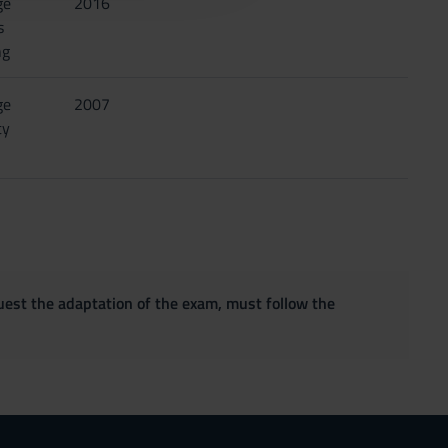
ge
2016
s
ng
ge
2007
ty
quest the adaptation of the exam, must follow the