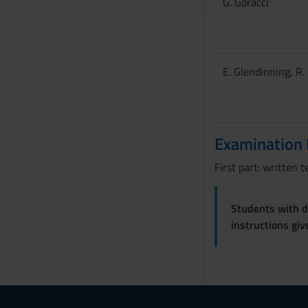
G. Goracci
c
o
n
s
E. Glendinning, R
e
n
s
o
Examination
First part: written t
Students with di
instructions gi