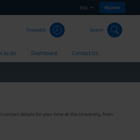
MyUnivr
ENG
Timetable
Search
 to do
Dashboard
Contact Us
rent
current
current
 contact details for your time at the University, from