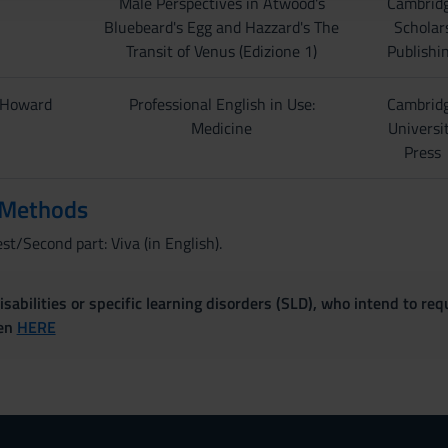
Male Perspectives in Atwood's
Cambrid
Bluebeard's Egg and Hazzard's The
Scholar
Transit of Venus (Edizione 1)
Publishi
. Howard
Professional English in Use:
Cambrid
Medicine
Universi
Press
 Methods
est/Second part: Viva (in English).
sabilities or specific learning disorders (SLD), who intend to re
ven
HERE