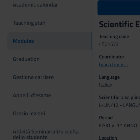
Academic calendar
Scientific
Teaching staff
Teaching code
Modules
4S01572
Coordinator
Graduation
Giada Goracci
Gestione carriere
Language
Italian
Appelli d'esame
Scientific Discipli
L-LIN/12 - LANG
Orario lezioni
Period
FISIO VI 1^ ANNO 
Attività Seminariali/a scelta
dello studente
Location