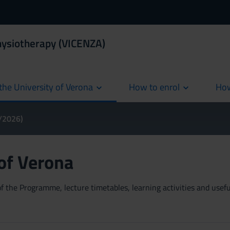
hysiotherapy (VICENZA)
the University of Verona
How to enrol
How
cur
5/2026)
 of Verona
 the Programme, lecture timetables, learning activities and useful