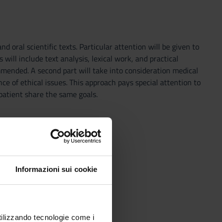
 oral scientific texts. Particular attention will be given to
 will include text analysis, lexical work, and practical
ommended. A second part will take into consideration medical
ce of ethical issues. This approach pays special attention to
patient share the same goals.
Informazioni sui cookie
utilizzando tecnologie come i