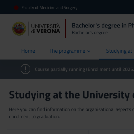
Faculty of Medicine and Surgery
Bachelor's degree in P
Bachelor's degree
Home
The programme
Studying at 
current
Course partially running (Enrollment until 202
Studying at the University
Here you can find information on the organisational aspects of
enrolment to graduation.