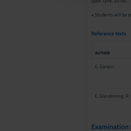
upon Tyne, 2016).
c
o
• Students will be p
n
s
Reference texts
e
n
s
AUTHOR
o
G. Goracci
E. Glendinning, R
Examination