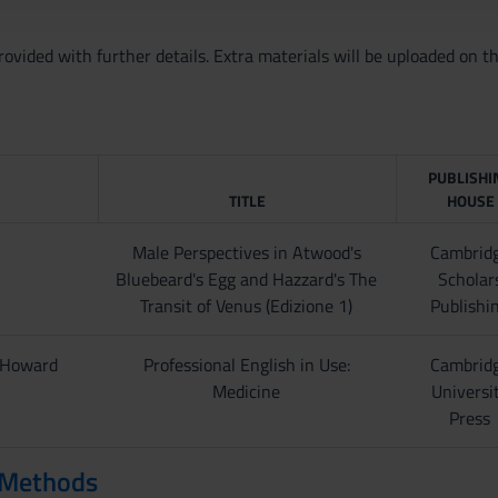
rovided with further details. Extra materials will be uploaded on t
PUBLISHI
TITLE
HOUSE
Male Perspectives in Atwood's
Cambrid
Bluebeard's Egg and Hazzard's The
Scholar
Transit of Venus (Edizione 1)
Publishi
. Howard
Professional English in Use:
Cambrid
Medicine
Universi
Press
 Methods