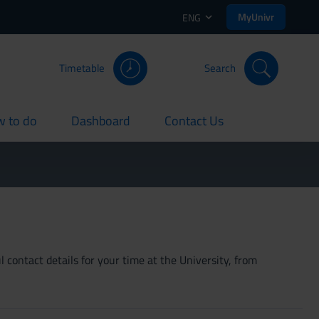
MyUnivr
ENG
Timetable
Search
 to do
Dashboard
Contact Us
rent
current
current
 contact details for your time at the University, from