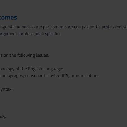
tcomes
 linguistiche necessarie per comunicare con pazienti e professionis
 argomenti professionali specifici.
us on the following issues:
onology of the English Language:
omographs, consonant cluster, IPA, pronunciation.
yntax.
ody.