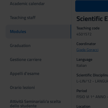
Academic calendar
Scientific
Teaching staff
Teaching code
Modules
4S01572
Coordinator
Graduation
Giada Goracci
Gestione carriere
Language
Italian
Appelli d'esame
Scientific Discipli
L-LIN/12 - LANG
Orario lezioni
Period
FISIO VI 1^ ANNO 
Attività Seminariali/a scelta
dello studente
Location