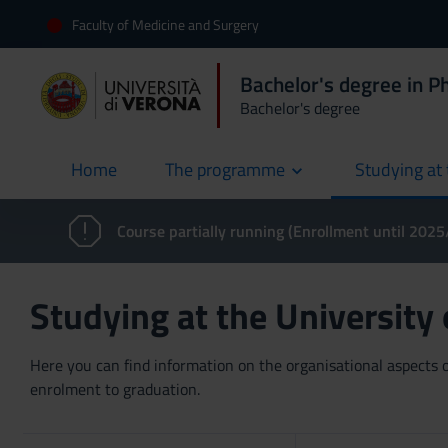
Faculty of Medicine and Surgery
Bachelor's degree in P
Bachelor's degree
Home
The programme
Studying at 
current
Course partially running (Enrollment until 202
Studying at the University
Here you can find information on the organisational aspects of
enrolment to graduation.