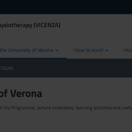
hysiotherapy (VICENZA)
the University of Verona
How to enrol
How
cur
5/2026)
 of Verona
 the Programme, lecture timetables, learning activities and useful