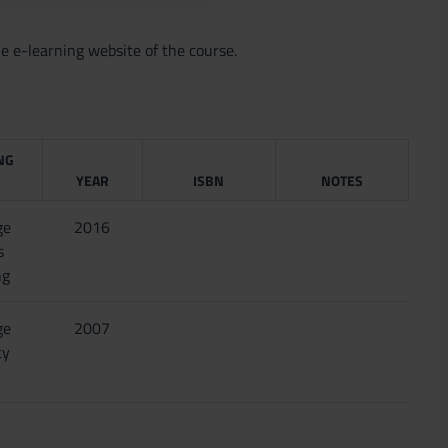
he e-learning website of the course.
NG
YEAR
ISBN
NOTES
ge
2016
s
ng
ge
2007
ty