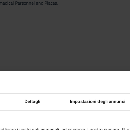
medical Personnel and Places.
and academic articles:
Dettagli
Impostazioni degli annunci
rattiamo i vostri dati personali, ad esempio il vostro numero IP, 