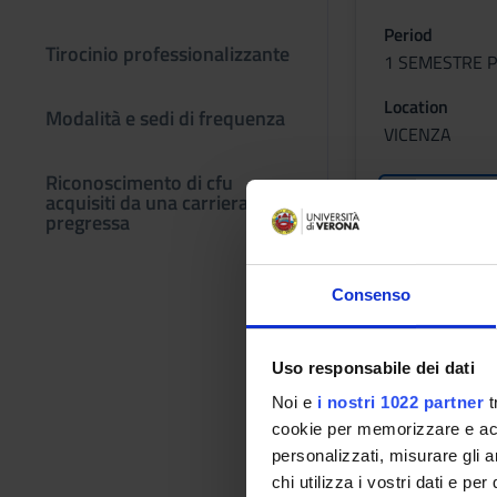
Period
Tirocinio professionalizzante
1 SEMESTRE P
Location
Modalità e sedi di frequenza
VICENZA
Riconoscimento di cfu
Lessons tim
acquisiti da una carriera
pregressa
ISTOLOGI
Consenso
Credits
Uso responsabile dei dati
1
Noi e
i nostri 1022 partner
t
Period
cookie per memorizzare e acce
1 SEMESTRE P
personalizzati, misurare gli an
chi utilizza i vostri dati e pe
Location