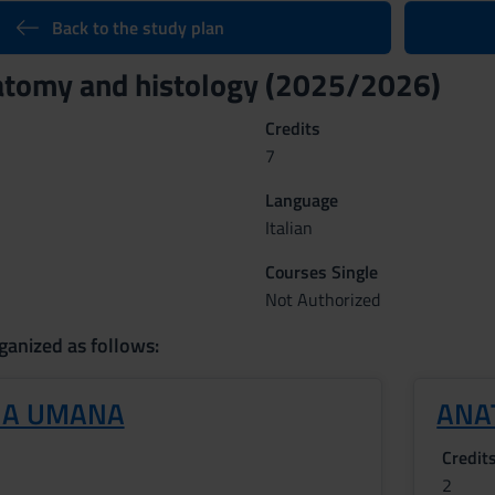
Back to the study plan
tomy and histology (2025/2026)
Credits
7
Language
Italian
Courses Single
Not Authorized
ganized as follows:
IA UMANA
ANA
Credit
2