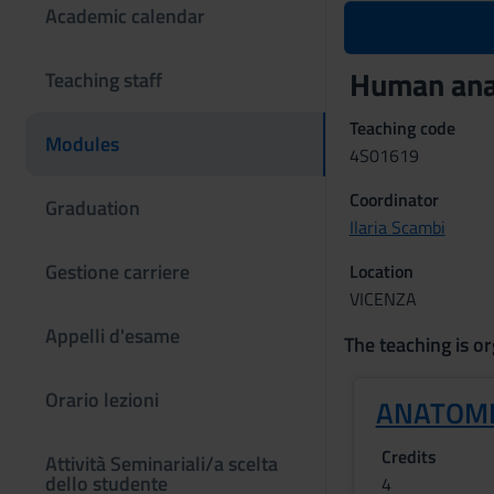
Academic calendar
Human ana
Teaching staff
Teaching code
Modules
4S01619
Coordinator
Graduation
Ilaria Scambi
Gestione carriere
Location
VICENZA
Appelli d'esame
The teaching is or
Orario lezioni
ANATOM
Credits
Attività Seminariali/a scelta
dello studente
4