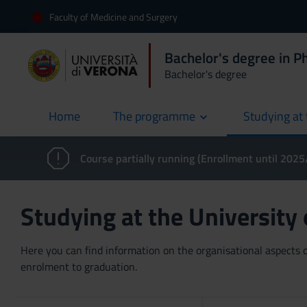
Faculty of Medicine and Surgery
Bachelor's degree in P
Bachelor's degree
Home
The programme
Studying at 
current
Course partially running (Enrollment until 202
Studying at the University
Here you can find information on the organisational aspects of
enrolment to graduation.