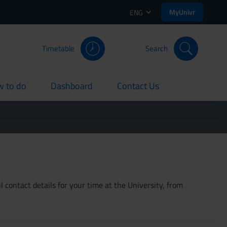
MyUnivr
ENG
Timetable
Search
 to do
Dashboard
Contact Us
rent
current
current
 contact details for your time at the University, from