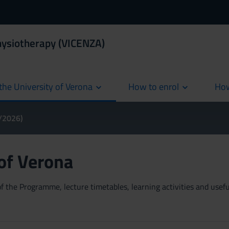
hysiotherapy (VICENZA)
the University of Verona
How to enrol
How
cur
5/2026)
 of Verona
 the Programme, lecture timetables, learning activities and useful