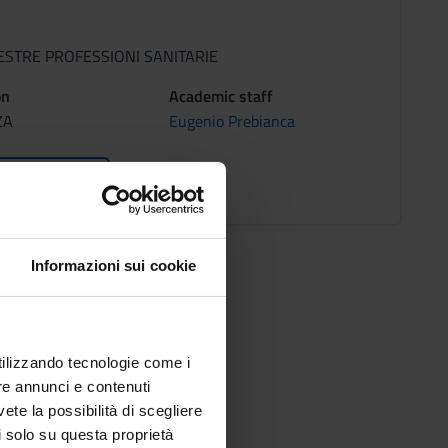
ESTRE PROFESSIONI SANITARIE
on
Academic staff
ZA
Eugenio Prebianca
ons timetable
Informazioni sui cookie
utilizzando tecnologie come i
re annunci e contenuti
vete la possibilità di scegliere
li solo su questa proprietà