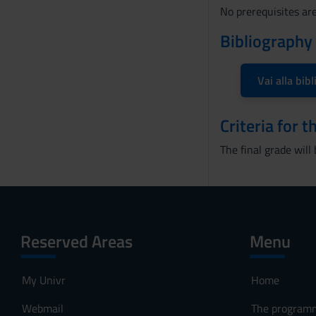
s
No prerequisites ar
e
Bibliography
n
s
o
Vai alla bibl
Criteria for 
The final grade will
Reserved Areas
Menu
My Univr
Home
Webmail
The program