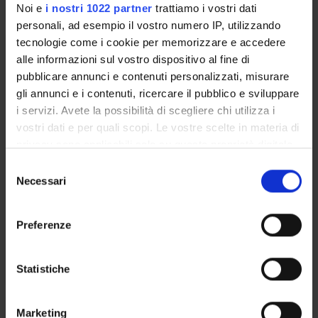
Noi e
i nostri 1022 partner
trattiamo i vostri dati
personali, ad esempio il vostro numero IP, utilizzando
tecnologie come i cookie per memorizzare e accedere
NEUROFISIOPATOLOGIA E
alle informazioni sul vostro dispositivo al fine di
SEMEIOTICA NEUROLOGICA
pubblicare annunci e contenuti personalizzati, misurare
gli annunci e i contenuti, ricercare il pubblico e sviluppare
Credits
i servizi. Avete la possibilità di scegliere chi utilizza i
2
vostri dati e per quali scopi. Le vostre scelte in materia di
privacy sono applicabili solo su questa proprietà digitale
Period
in cui avete effettuato le vostre scelte. È possibile
FISIO VI 2^ ANNO - 1^ SEMESTRE
S
modificare o revocare il proprio consenso in qualsiasi
Necessari
e
Location
Academic staff
momento dalla Dichiarazione sui cookie o facendo clic
l
VICENZA
Stefano Tamburin
sull'icona di attivazione della privacy.
e
Preferenze
z
Con il tuo consenso, vorremmo anche:
Lessons timetable
i
raccogliere informazioni sulla tua posizione
o
Statistiche
geografica, con un'approssimazione di qualche
n
metro,
e
Marketing
Identificare il tuo dispositivo, scansionandolo