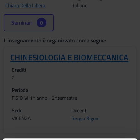
Chiara Della Libera
Italiano
Seminari
0
L'insegnamento è organizzato come segue:
CHINESIOLOGIA E BIOMECCANICA
Crediti
2
Periodo
FISIO VI 1^ anno - 2^semestre
Sede
Docenti
VICENZA
Sergio Rigoni