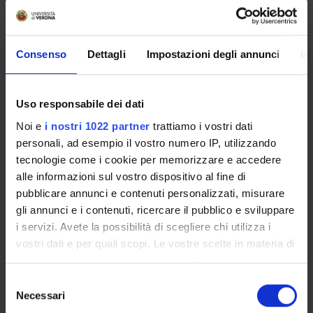
CHINESIOLOGIA FUNZIONALE
Crediti
Consenso
Dettagli
Impostazioni degli annunci
In
2
Periodo
Uso responsabile dei dati
FISIO VI 1^ anno - 2^semestre
Noi e
i nostri 1022 partner
trattiamo i vostri dati
Sede
Docenti
personali, ad esempio il vostro numero IP, utilizzando
VICENZA
Enrica Cecchin
tecnologie come i cookie per memorizzare e accedere
alle informazioni sul vostro dispositivo al fine di
pubblicare annunci e contenuti personalizzati, misurare
gli annunci e i contenuti, ricercare il pubblico e sviluppare
FISIOLOGIA DEI SISTEMI MOTORI
i servizi. Avete la possibilità di scegliere chi utilizza i
vostri dati e per quali scopi. Le vostre scelte in materia di
Crediti
privacy sono applicabili solo su questa proprietà digitale
2
in cui avete effettuato le vostre scelte. È possibile
S
modificare o revocare il proprio consenso in qualsiasi
Periodo
Necessari
e
momento dalla Dichiarazione sui cookie o facendo clic