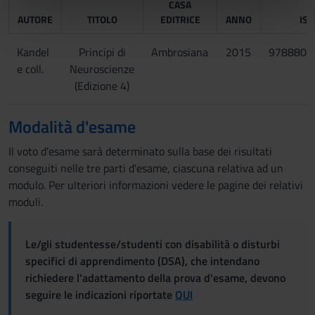
CASA
nostri partner che si occupano di analisi dei dati web,
AUTORE
TITOLO
EDITRICE
ANNO
IS
pubblicità e social media, i quali potrebbero combinarle
con altre informazioni che hai fornito loro o che hanno
Kandel
Principi di
Ambrosiana
2015
9788808
raccolto dal tuo utilizzo dei loro servizi.
e coll.
Neuroscienze
(Edizione 4)
Modalità d'esame
Il voto d'esame sarà determinato sulla base dei risultati
conseguiti nelle tre parti d'esame, ciascuna relativa ad un
modulo. Per ulteriori informazioni vedere le pagine dei relativi
moduli.
Le/gli studentesse/studenti con disabilità o disturbi
specifici di apprendimento (DSA), che intendano
richiedere l'adattamento della prova d'esame, devono
seguire le indicazioni riportate
QUI