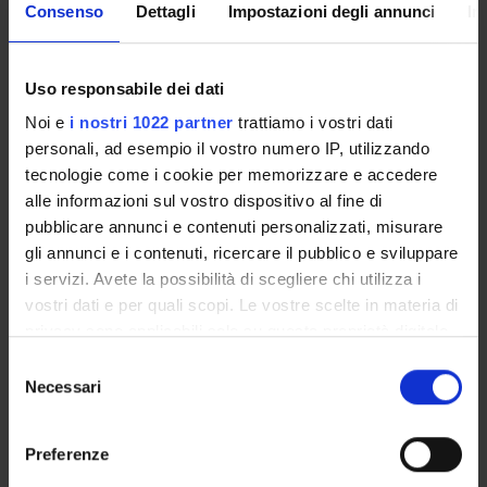
Consenso
Dettagli
Impostazioni degli annunci
In
relazione allo spazio, al tempo ed agli oggetti.
-nella relazione con il paziente riconoscimento dei bisogni
espliciti e non.
Uso responsabile dei dati
Noi e
i nostri 1022 partner
trattiamo i vostri dati
Modulo: RIABILITAZIONE GENERALE
personali, ad esempio il vostro numero IP, utilizzando
-------
tecnologie come i cookie per memorizzare e accedere
Far acquisire agli studenti le nozioni relative all’osservazione
alle informazioni sul vostro dispositivo al fine di
dello sviluppo dei sistemi funzionali (esplorazione visiva,
pubblicare annunci e contenuti personalizzati, misurare
prensione-manipolazione, posizione seduta e cammino,
gli annunci e i contenuti, ricercare il pubblico e sviluppare
comunicazione) nel bambino normale, intesa come strumento
i servizi. Avete la possibilità di scegliere chi utilizza i
metodologico interpretativo del comportamento umano.
vostri dati e per quali scopi. Le vostre scelte in materia di
privacy sono applicabili solo su questa proprietà digitale
in cui avete effettuato le vostre scelte. È possibile
S
Modulo: METODOLOGIA DELLA FORMAZIONE
modificare o revocare il proprio consenso in qualsiasi
Necessari
e
-------
momento dalla Dichiarazione sui cookie o facendo clic
l
Il Corso si propone di far acquisire allo studente la capacità di
sull'icona di attivazione della privacy.
e
Preferenze
guidare il paziente nell’apprendimento delle funzioni e la
z