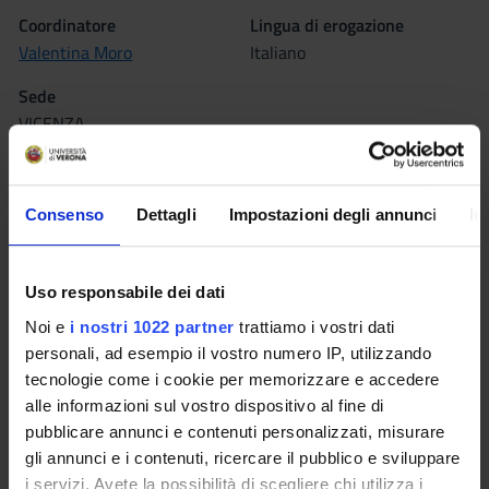
Coordinatore
Lingua di erogazione
Valentina Moro
Italiano
Sede
VICENZA
Seminari
0
Consenso
Dettagli
Impostazioni degli annunci
In
L'insegnamento è organizzato come segue:
Uso responsabile dei dati
METODOLOGIA DELLA
RIABILITAZIONE DELLE FUNZIONI
Noi e
i nostri 1022 partner
trattiamo i vostri dati
COGNITIVE
personali, ad esempio il vostro numero IP, utilizzando
tecnologie come i cookie per memorizzare e accedere
Crediti
alle informazioni sul vostro dispositivo al fine di
2
pubblicare annunci e contenuti personalizzati, misurare
gli annunci e i contenuti, ricercare il pubblico e sviluppare
Periodo
i servizi. Avete la possibilità di scegliere chi utilizza i